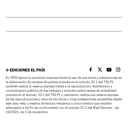
©
EDICIONES EL PAÍS
EL PAÍS BRASIL EN
EL PAÍS BRASI
EL PAÍS B
EL PA
EL PAÍS ejerce la oposición expresa frente al uso de sus obras y prestaciones en
la elaboración de revistas de prensa prevista en el artículo 32.1 del TRLPI;
también realiza la reserva expresa frente a la reproducción, distribución y
comunicación pública de sus trabajos y artículos sobre temas de actualidad
prevista en el artículo 33.1 del TRLPI; y, asimismo, realiza una reserva expresa
de las reproducciones y usos de las obras y otras prestaciones accesibles desde
este sitio web a medios de lectura mecánica u otros medios que resulten
adecuados a tal fin de conformidad con el artículo 67.3 del Real Decreto - ley
24/2021, de 2 de noviembre