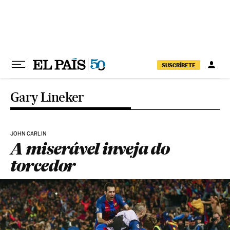
Pular para o conteúdo
SUSCRÍBETE
Gary Lineker
JOHN CARLIN
A miserável inveja do
torcedor