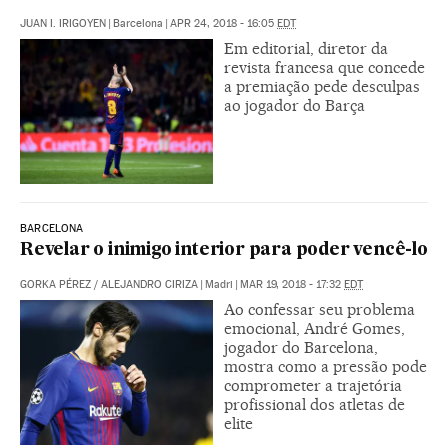
JUAN I. IRIGOYEN
|
Barcelona
|
APR 24, 2018 - 16:05
EDT
Em editorial, diretor da
revista francesa que concede
a premiação pede desculpas
ao jogador do Barça
BARCELONA
Revelar o inimigo interior para poder vencê-lo
GORKA PÉREZ
/
ALEJANDRO CIRIZA
|
Madri
|
MAR 19, 2018 - 17:32
EDT
Ao confessar seu problema
emocional, André Gomes,
jogador do Barcelona,
mostra como a pressão pode
comprometer a trajetória
profissional dos atletas de
elite