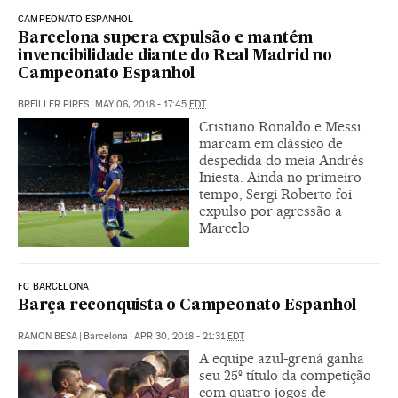
CAMPEONATO ESPANHOL
Barcelona supera expulsão e mantém
invencibilidade diante do Real Madrid no
Campeonato Espanhol
BREILLER PIRES
|
MAY 06, 2018 - 17:45
EDT
Cristiano Ronaldo e Messi
marcam em clássico de
despedida do meia Andrés
Iniesta. Ainda no primeiro
tempo, Sergi Roberto foi
expulso por agressão a
Marcelo
FC BARCELONA
Barça reconquista o Campeonato Espanhol
RAMON BESA
|
Barcelona
|
APR 30, 2018 - 21:31
EDT
A equipe azul-grená ganha
seu 25º título da competição
com quatro jogos de