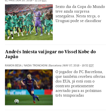
EL PAÍS
|
JUN 20, 2018 - 12:23
EDT
Sexto dia da Copa do Mundo
teve ainda surpresa
senegalesa. Nesta terça, o
Uruguai pode se classificar
Andrés Iniesta vai jogar no Vissel Kobe do
Japão
RAMON BESA
/
NADIA TRONCHONI
|
Barcelona
|
MAY 07, 2018 - 19:52
EDT
O jogador do FC Barcelona,
que também recebeu ofertas
dos EUA, já está com o
contrato praticamente
acertado para as próximas
três temporadas