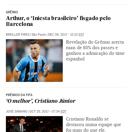
GRÊMIO
Arthur, o ‘Iniesta brasileiro’ fisgado pelo
Barcelona
BREILLER PIRES
|
São Paulo
|
DEC 06, 2017 - 12:22
EST
Revelação do Grêmio acerta
mais de 93% dos passes e
ganhou a admiração do time
espanhol
PRÊMIOS DA FIFA
‘O melhor’, Cristiano Júnior
JOSÉ SÁMANO
|
OCT 25, 2017 - 07:34
EDT
Cristiano Ronaldo se
destacou numa equipe que
foi mais do que ele,