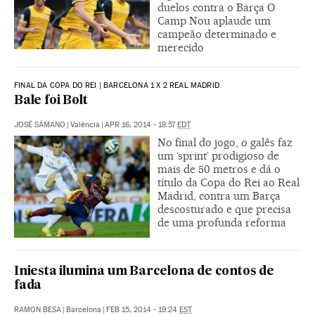
duelos contra o Barça O
Camp Nou aplaude um
campeão determinado e
merecido
FINAL DA COPA DO REI | BARCELONA 1 X 2 REAL MADRID
Bale foi Bolt
JOSÉ SÁMANO
|
Valência
|
APR 16, 2014 - 18:57
EDT
No final do jogo, o galês faz
um ‘sprint’ prodigioso de
mais de 50 metros e dá o
título da Copa do Rei ao Real
Madrid, contra um Barça
descosturado e que precisa
de uma profunda reforma
Iniesta ilumina um Barcelona de contos de
fada
RAMON BESA
|
Barcelona
|
FEB 15, 2014 - 19:24
EST