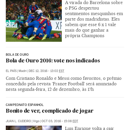
A virada do Barcelona sobre
o PSG despertou
sentimentos mesquinhos em
parte dos madridistas. Eles
sabem que esse 6 x 1 vale
mais do que ganhar a
própria Champions
BOLA DE OURO
Bola de Ouro 2016: vote nos indicados
EL PAÍS
|
Madri
|
DEC 12, 2016 - 13:02
EST
Com Cristiano Ronaldo e Messi como favoritos, o prêmio
concedido pela revista ‘France Football’ será anunciado
nesta segunda-feira, 12 de dezembro, às 17h
CAMPEONATO ESPANHOL
Bonito de ver, complicado de jogar
JUAN L. CUDEIRO
|
Vigo
|
OCT 03, 2016 - 15:08
EDT
Luis Enrique volta a cair