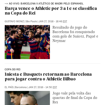
--> AO VIVO: BARCELONA X ATLÉTICO DE MADRI PELO ESPANHOL
Barça vence o Athletic por 3 a 1 e se classifica
na Copa do Rei
GUSTAVO MONIZ
|
São Paulo
|
JAN 27, 2016 - 18:46
EST
Resultado do jogo do
Barcelona foi conquistado
com gols de Suárez, Piqué e
Neymar
COPA DO REI
Iniesta e Busquets retornam ao Barcelona
para jogar contra o Athletic Bilbao
EL PAÍS
|
Barcelona
|
JAN 27, 2016 - 14:50
EST
Jogo vale pela volta das
quartas de final da Copa do
Rei