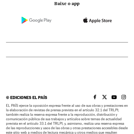
Baixe o app
©
EDICIONES EL PAÍS
EL PAÍS BRASIL EN
EL PAÍS BRASI
EL PAÍS B
EL PA
EL PAÍS ejerce la oposición expresa frente al uso de sus obras y prestaciones en
la elaboración de revistas de prensa prevista en el artículo 32.1 del TRLPI;
también realiza la reserva expresa frente a la reproducción, distribución y
comunicación pública de sus trabajos y artículos sobre temas de actualidad
prevista en el artículo 33.1 del TRLPI; y, asimismo, realiza una reserva expresa
de las reproducciones y usos de las obras y otras prestaciones accesibles desde
este sitio web a medios de lectura mecánica u otros medios que resulten