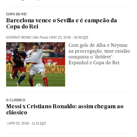
COPA DO REI
Barcelona vence o Sevilla e é campeão da
Copa do Rei
GUSTAVO MONIZ
|
São Paulo
|
MAY 23, 2016 - 16:58
EDT
Com gols de Alba e Neymar
na prorrogação, time catalão
conquista o 'doblete':
Espanhol e Copa do Rei
O CLÁSSICO
Messi x Cristiano Ronaldo: assim chegam ao
clássico
|
APR 02, 2016 - 11:13
EDT