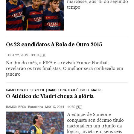
marcasse, aos 45 do segundo
tempo
Os 23 candidatos à Bola de Ouro 2015
|
OCT 22, 2015 - 09:31
EDT
No fim do mês, a FIFA e a revista France Football
revelarão os três finalistas. O melhor será conhecido em
janeiro
CAMPEONATO ESPANHOL | BARCELONA X ATLÉTICO DE MADRI
O Atlético de Madri chega à glória
RAMON BESA
|
Barcelona
|
MAY 17, 2014 - 14:52
EDT
A equipe de Simeone
conquista seu décimo título
nacional em um triunfo da
lógica, invicta em seus seis