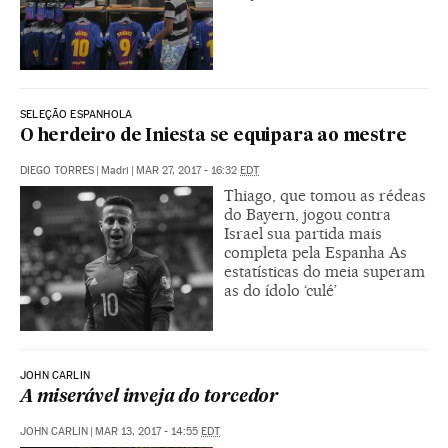
SELEÇÃO ESPANHOLA
O herdeiro de Iniesta se equipara ao mestre
DIEGO TORRES
|
Madri
|
MAR 27, 2017 - 16:32
EDT
Thiago, que tomou as rédeas
do Bayern, jogou contra
Israel sua partida mais
completa pela Espanha As
estatísticas do meia superam
as do ídolo ‘culé’
JOHN CARLIN
A miserável inveja do torcedor
JOHN CARLIN
|
MAR 13, 2017 - 14:55
EDT