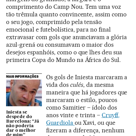
comprimento do Camp Nou. Tem uma voz
tão trêmula quanto convincente, assim como
o seu jogo, comprimido pela tensão
emocional e futebolística, para no final
extravasar com gols que anunciavam a glória
azul-grená ou consumavam o maior dos
desejos espanhóis, como o que lhes deu sua
primeira Copa do Mundo na África do Sul.
Os gols de Iniesta marcaram a
MAIS INFORMAÇÕES
vida dos
culés
, da mesma
maneira que há jogadores que
marcaram o estilo, poucos
como Samitier – ídolo dos
Iniesta se
anos vinte e trinta –
Cruyff,
despede do
Guardiola
ou Xavi, ou que
Barcelona: “Já
não poderia
fizeram a diferença, nenhum
dar o melhor
de mim”