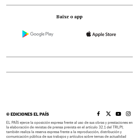
Baixe o app
©
EDICIONES EL PAÍS
EL PAÍS BRASIL EN
EL PAÍS BRASI
EL PAÍS B
EL PA
EL PAÍS ejerce la oposición expresa frente al uso de sus obras y prestaciones en
la elaboración de revistas de prensa prevista en el artículo 32.1 del TRLPI;
también realiza la reserva expresa frente a la reproducción, distribución y
comunicación pública de sus trabajos y artículos sobre temas de actualidad