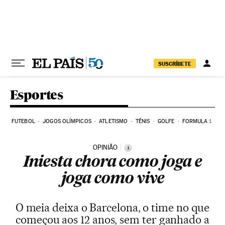
Pular para o conteúdo
SUSCRÍBETE
Esportes
FUTEBOL
JOGOS OLÍMPICOS
ATLETISMO
TÊNIS
GOLFE
FORMULA 1
OPINIÃO
i
Iniesta chora como joga e
joga como vive
O meia deixa o Barcelona, o time no que
começou aos 12 anos, sem ter ganhado a