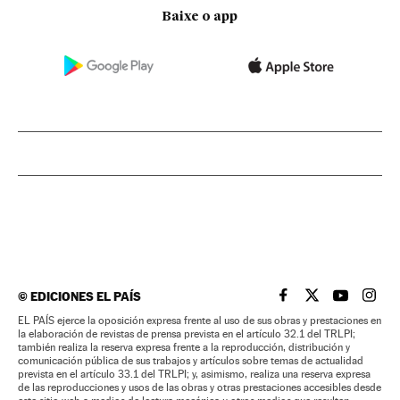
Baixe o app
©
EDICIONES EL PAÍS
EL PAÍS BRASIL EN
EL PAÍS BRASI
EL PAÍS B
EL PA
EL PAÍS ejerce la oposición expresa frente al uso de sus obras y prestaciones en
la elaboración de revistas de prensa prevista en el artículo 32.1 del TRLPI;
también realiza la reserva expresa frente a la reproducción, distribución y
comunicación pública de sus trabajos y artículos sobre temas de actualidad
prevista en el artículo 33.1 del TRLPI; y, asimismo, realiza una reserva expresa
de las reproducciones y usos de las obras y otras prestaciones accesibles desde