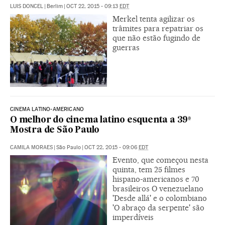
LUIS DONCEL
|
Berlim
|
OCT 22, 2015 - 09:13
EDT
Merkel tenta agilizar os
trâmites para repatriar os
que não estão fugindo de
guerras
CINEMA LATINO-AMERICANO
O melhor do cinema latino esquenta a 39ª
Mostra de São Paulo
CAMILA MORAES
|
São Paulo
|
OCT 22, 2015 - 09:06
EDT
Evento, que começou nesta
quinta, tem 25 filmes
hispano-americanos e 70
brasileiros O venezuelano
'Desde allá' e o colombiano
'O abraço da serpente' são
imperdíveis