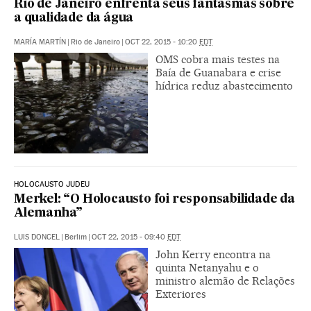
Rio de Janeiro enfrenta seus fantasmas sobre
a qualidade da água
MARÍA MARTÍN
|
Rio de Janeiro
|
OCT 22, 2015 - 10:20
EDT
OMS cobra mais testes na
Baía de Guanabara e crise
hídrica reduz abastecimento
HOLOCAUSTO JUDEU
Merkel: “O Holocausto foi responsabilidade da
Alemanha”
LUIS DONCEL
|
Berlim
|
OCT 22, 2015 - 09:40
EDT
John Kerry encontra na
quinta Netanyahu e o
ministro alemão de Relações
Exteriores