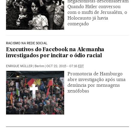
negacionistas desconsideram
Quando Hitler conversou
com o mufti de Jerusalém, o
Holocausto já havia
começado
RACISMO NA REDE SOCIAL
Executivos do Facebook na Alemanha
investigados por incitar o ódio racial
ENRIQUE MÜLLER
|
Berlim
|
OCT 22, 2015 - 07:16
EDT
Promotoria de Hamburgo
abre investigação após uma
denúncia por mensagens
xenófobas