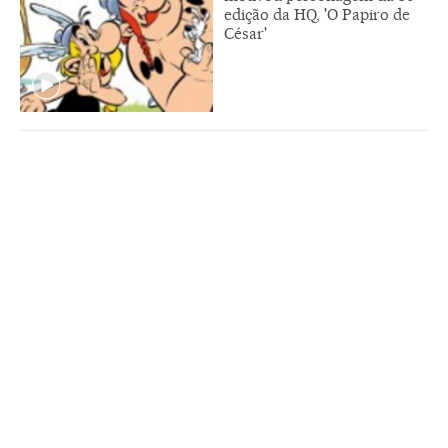
edição da HQ, 'O Papiro de
César'