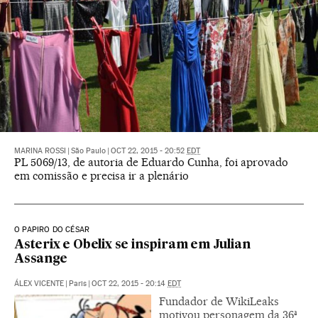
MARINA ROSSI
|
São Paulo
|
OCT 22, 2015 - 20:52
EDT
PL 5069/13, de autoria de Eduardo Cunha, foi aprovado
em comissão e precisa ir a plenário
O PAPIRO DO CÉSAR
Asterix e Obelix se inspiram em Julian
Assange
ÁLEX VICENTE
|
Paris
|
OCT 22, 2015 - 20:14
EDT
Fundador de WikiLeaks
motivou personagem da 36ª