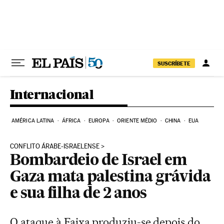
Pular para o conteúdo
SUSCRÍBETE
Internacional
AMÉRICA LATINA
ÁFRICA
EUROPA
ORIENTE MÉDIO
CHINA
EUA
CONFLITO ÁRABE-ISRAELENSE
Bombardeio de Israel em
Gaza mata palestina grávida
e sua filha de 2 anos
O ataque à Faixa produziu-se depois do