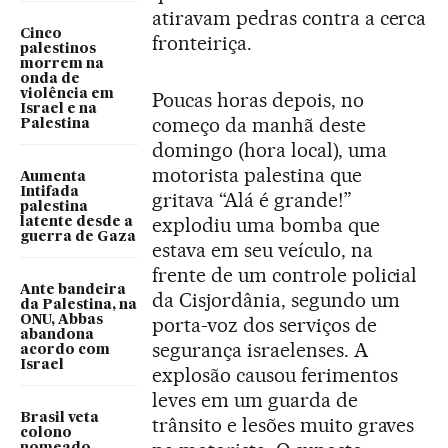
atiravam pedras contra a cerca
Cinco
fronteiriça.
palestinos
morrem na
onda de
violência em
Poucas horas depois, no
Israel e na
começo da manhã deste
Palestina
domingo (hora local), uma
motorista palestina que
Aumenta
Intifada
gritava “Alá é grande!”
palestina
explodiu uma bomba que
latente desde a
guerra de Gaza
estava em seu veículo, na
frente de um controle policial
Ante bandeira
da Cisjordânia, segundo um
da Palestina, na
ONU, Abbas
porta-voz dos serviços de
abandona
segurança israelenses. A
acordo com
Israel
explosão causou ferimentos
leves em um guarda de
Brasil veta
trânsito e lesões muito graves
colono
nomeado