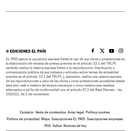
©
EDICIONES EL PAÍS
EL PAÍS BRASIL EN
EL PAÍS BRASI
EL PAÍS B
EL PA
EL PAÍS ejerce la oposición expresa frente al uso de sus obras y prestaciones en
la elaboración de revistas de prensa prevista en el artículo 32.1 del TRLPI;
también realiza la reserva expresa frente a la reproducción, distribución y
comunicación pública de sus trabajos y artículos sobre temas de actualidad
prevista en el artículo 33.1 del TRLPI; y, asimismo, realiza una reserva expresa
de las reproducciones y usos de las obras y otras prestaciones accesibles desde
este sitio web a medios de lectura mecánica u otros medios que resulten
adecuados a tal fin de conformidad con el artículo 67.3 del Real Decreto - ley
24/2021, de 2 de noviembre
Contacto
Venta de contenidos
Aviso legal
Política cookies
Política de privacidad
Mapa
Suscripciones EL PAÍS
Suscripciones empresas
RSS
Índice
Noticias de hoy