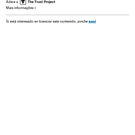
Conflitos
Terrorismo
Adere a
Mais informações
aquí
Si está interesado en licenciar este contenido, pinche