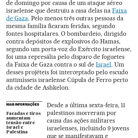
de domingo por causa de um ataque aéreo
israelense que destruiu a casa delas na
Faixa
de Gaza
. Pelo menos três outras pessoas da
mesma família ficaram feridas, segundo
fontes hospitalares. O bombardeio, dirigido
contra depósitos de explosivos do Hamas,
segundo um porta-voz do Exército israelense,
foi uma represália pelo disparo de foguetes
da Faixa de Gaza contra o sul de
Israel
. Um
desses projéteis foi interceptado pelo escudo
antimísseis israelense Cúpula de Ferro perto
da cidade de Ashkelon.
Desde a última sexta-feira, 11
MAIS INFORMAÇÕES
palestinos morreram por
Facadas e tiros
aumentam
causa das ações militares
tensão entre
israelenses, incluindo 9 jovens
Israel e
Palestina
que se manifestavam e