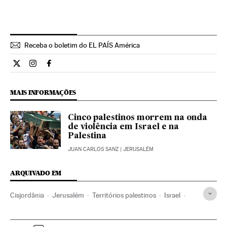
Receba o boletim do EL PAÍS América
Internacional El País Brasil en Twitter
Internacional El País Brasil en Instagram
Internacional El País Brasil en Facebook
MAIS INFORMAÇÕES
Cinco palestinos morrem na onda
de violência em Israel e na
Palestina
JUAN CARLOS SANZ
| JERUSALÉM
ARQUIVADO EM
Cisjordânia
Jerusalém
Territórios palestinos
Israel
Palestina
Geopolítica
Oriente médio
Ásia
Política