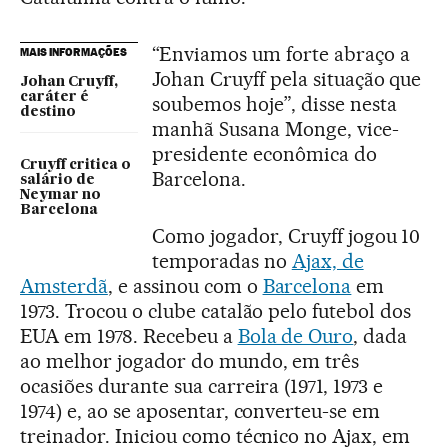
“Enviamos um forte abraço a
MAIS INFORMAÇÕES
Johan Cruyff pela situação que
Johan Cruyff,
caráter é
soubemos hoje”, disse nesta
destino
manhã Susana Monge, vice-
presidente econômica do
Cruyff critica o
Barcelona.
salário de
Neymar no
Barcelona
Como jogador, Cruyff jogou 10
temporadas no
Ajax, de
Amsterdã
, e assinou com o
Barcelona
em
1973. Trocou o clube catalão pelo futebol dos
EUA em 1978. Recebeu a
Bola de Ouro
, dada
ao melhor jogador do mundo, em três
ocasiões durante sua carreira (1971, 1973 e
1974) e, ao se aposentar, converteu-se em
treinador. Iniciou como técnico no Ajax, em