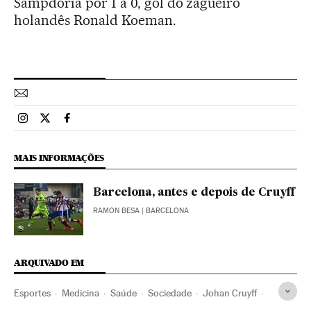
Sampdoria por 1 a 0, gol do zagueiro
holandês Ronald Koeman.
Esportes El País Brasil en Instagram
Esportes El País Brasil en Twitter
Esportes El País Brasil en Facebook
MAIS INFORMAÇÕES
Barcelona, antes e depois de Cruyff
RAMON BESA
| BARCELONA
ARQUIVADO EM
Esportes
Medicina
Saúde
Sociedade
Johan Cruyff