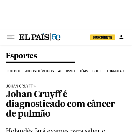
Pular para o conteúdo
SUSCRÍBETE
Esportes
FUTEBOL
JOGOS OLÍMPICOS
ATLETISMO
TÊNIS
GOLFE
FORMULA 1
JOHAN CRUYFF
Johan Cruyff é
diagnosticado com câncer
de pulmão
Holandês fará exames para saber o