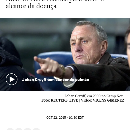
alcance da doença
Johan Cruyff tem câncer de pulmão
Johan Cruyff, em 2009 no Camp Nou.
Foto:
REUTERS_LIVE
|
Vídeo:
VICENS GIMENEZ
OCT
22, 2015 - 10:30
EDT