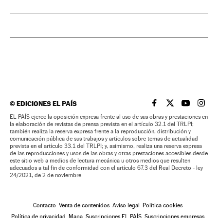
©
EDICIONES EL PAÍS
EL PAÍS BRASIL EN
EL PAÍS BRASI
EL PAÍS B
EL PA
EL PAÍS ejerce la oposición expresa frente al uso de sus obras y prestaciones en
la elaboración de revistas de prensa prevista en el artículo 32.1 del TRLPI;
también realiza la reserva expresa frente a la reproducción, distribución y
comunicación pública de sus trabajos y artículos sobre temas de actualidad
prevista en el artículo 33.1 del TRLPI; y, asimismo, realiza una reserva expresa
de las reproducciones y usos de las obras y otras prestaciones accesibles desde
este sitio web a medios de lectura mecánica u otros medios que resulten
adecuados a tal fin de conformidad con el artículo 67.3 del Real Decreto - ley
24/2021, de 2 de noviembre
Contacto
Venta de contenidos
Aviso legal
Política cookies
Política de privacidad
Mapa
Suscripciones EL PAÍS
Suscripciones empresas