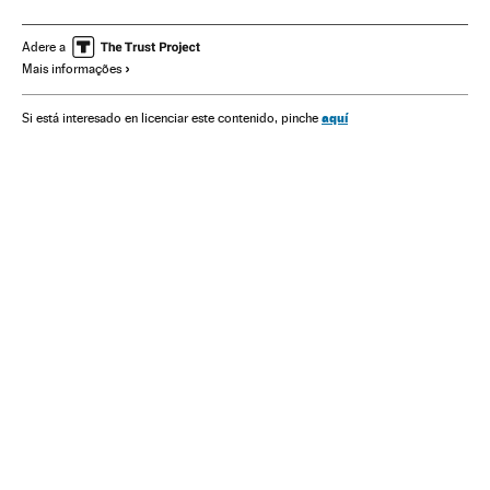
Câncer pulmão
Treinadores
FC Barcelona
Câncer
Times esportes
Futebol
Gente
Doenças
Adere a
Mais informações
aquí
Si está interesado en licenciar este contenido, pinche