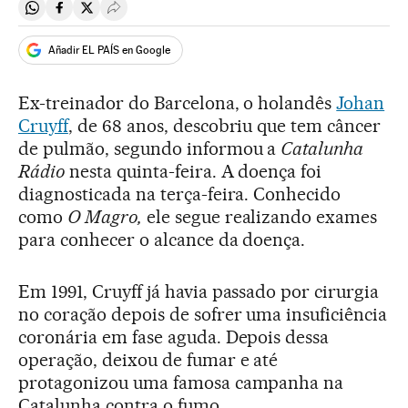
Compartir en Whatsapp
Compartir en Facebook
Compartir en Twitter
Desplegar Redes Sociales
Añadir EL PAÍS en Google
Ex-treinador do Barcelona, o holandês
Johan
Cruyff
, de 68 anos, descobriu que tem câncer
de pulmão, segundo informou a
Catalunha
Rádio
nesta quinta-feira. A doença foi
diagnosticada na terça-feira. Conhecido
como
O Magro,
ele segue realizando exames
para conhecer o alcance da doença.
Em 1991, Cruyff já havia passado por cirurgia
no coração depois de sofrer uma insuficiência
coronária em fase aguda. Depois dessa
operação, deixou de fumar e até
protagonizou uma famosa campanha na
Catalunha contra o fumo.