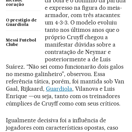
da bola e o domínio da partida
metade
coração
e expresso na figura do meia-
armador, com três atacantes:
O prestígio de
um 4-3-3. O modelo evoluiu
Guardiola
tanto nos últimos anos que o
próprio Cruyff chegou a
Messi Futebol
manifestar dúvidas sobre a
Clube
contratação de Neymar e
posteriormente a de Luis
Suárez. “Não sei como funcionarão dois galos
no mesmo galinheiro”, observou. Essa
referência tática, porém, foi mantida sob Van
Gaal, Rijkaard,
Guardiola
, Vilanova e Luis
Enrique —ou seja, tanto com os treinadores
cúmplices de Cruyff como com seus críticos.
Igualmente decisiva foi a influência de
jogadores com características opostas, caso