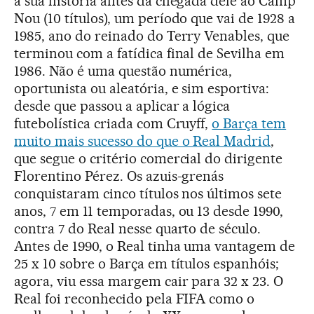
a sua história antes da chegada dele ao Camp
Nou (10 títulos), um período que vai de 1928 a
1985, ano do reinado do Terry Venables, que
terminou com a fatídica final de Sevilha em
1986. Não é uma questão numérica,
oportunista ou aleatória, e sim esportiva:
desde que passou a aplicar a lógica
futebolística criada com Cruyff,
o Barça tem
muito mais sucesso do que o Real Madrid
,
que segue o critério comercial do dirigente
Florentino Pérez. Os azuis-grenás
conquistaram cinco títulos nos últimos sete
anos, 7 em 11 temporadas, ou 13 desde 1990,
contra 7 do Real nesse quarto de século.
Antes de 1990, o Real tinha uma vantagem de
25 x 10 sobre o Barça em títulos espanhóis;
agora, viu essa margem cair para 32 x 23. O
Real foi reconhecido pela FIFA como o