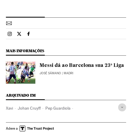
Esportes El País Brasil en Instagram
Esportes El País Brasil en Twitter
Esportes El País Brasil en Facebook
MAIS INFORMAÇÕES
Messi dá ao Barcelona sua 23ª Liga
JOSÉ SÁMANO
| MADRI
ARQUIVADO EM
Xavi
Johan Cruyff
Pep Guardiola
Liga BBVA 2014/2015
Liga Espanhola
Lionel Messi
Primeira divisão
Liga futebol
FC Barcelona
Futebol
Adere a