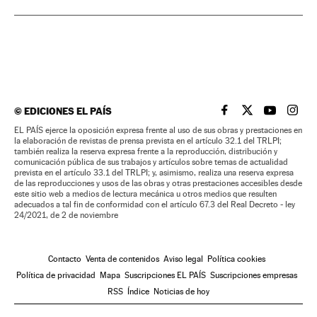
©
EDICIONES EL PAÍS
EL PAÍS BRASIL EN
EL PAÍS BRASI
EL PAÍS B
EL PA
EL PAÍS ejerce la oposición expresa frente al uso de sus obras y prestaciones en
la elaboración de revistas de prensa prevista en el artículo 32.1 del TRLPI;
también realiza la reserva expresa frente a la reproducción, distribución y
comunicación pública de sus trabajos y artículos sobre temas de actualidad
prevista en el artículo 33.1 del TRLPI; y, asimismo, realiza una reserva expresa
de las reproducciones y usos de las obras y otras prestaciones accesibles desde
este sitio web a medios de lectura mecánica u otros medios que resulten
adecuados a tal fin de conformidad con el artículo 67.3 del Real Decreto - ley
24/2021, de 2 de noviembre
Contacto
Venta de contenidos
Aviso legal
Política cookies
Política de privacidad
Mapa
Suscripciones EL PAÍS
Suscripciones empresas
RSS
Índice
Noticias de hoy