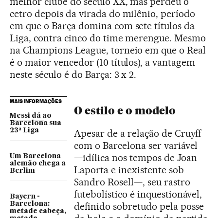
melhor clube do século XX, mas perdeu o
cetro depois da virada do milênio, período
em que o Barça domina com sete títulos da
Liga, contra cinco do time merengue. Mesmo
na Champions League, torneio em que o Real
é o maior vencedor (10 títulos), a vantagem
neste século é do Barça: 3 x 2.
MAIS INFORMAÇÕES
O estilo e o modelo
Messi dá ao
Barcelona sua
23ª Liga
Apesar de a relação de Cruyff
com o Barcelona ser variável
—idílica nos tempos de Joan
Um Barcelona
alemão chega a
Laporta e inexistente sob
Berlim
Sandro Rosell—, seu rastro
futebolístico é inquestionável,
Bayern -
Barcelona:
definido sobretudo pela posse
metade cabeça,