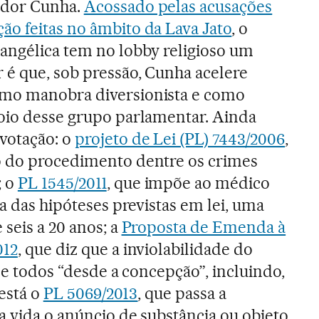
ador Cunha.
Acossado pelas acusações
o feitas no âmbito da Lava Jato
, o
angélica tem no lobby religioso um
 é que, sob pressão, Cunha acelere
omo manobra diversionista e como
oio desse grupo parlamentar. Ainda
votação: o
projeto de Lei (PL) 7443/2006
,
o do procedimento dentre os crimes
; o
PL 1545/2011
, que impõe ao médico
ra das hipóteses previstas em lei, uma
 seis a 20 anos; a
Proposta de Emenda à
012
, que diz que a inviolabilidade do
 de todos “desde a concepção”, incluindo,
 está o
PL 5069/2013
, que passa a
a vida o anúncio de substância ou objeto