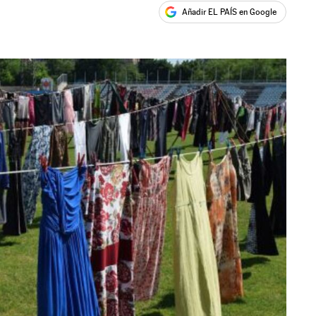
Añadir EL PAÍS en Google
ales