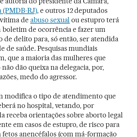
de autoria do presidente da Câmara,
a (PMDB-RJ)
, e outros 12 deputados
vítima de
abuso sexual
ou estupro terá
m boletim de ocorrência e fazer um
de delito para, só então, ser atendida
 de saúde. Pesquisas mundiais
, que a maioria das mulheres que
não dão queixa na delegacia, por,
razões, medo do agressor.
 modifica o tipo de atendimento que
eberá no hospital, vetando, por
a receba orientações sobre aborto legal
nte em casos de estupro, de risco para
a fetos anencéfalos (com má-formação