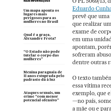
O PL 5069/13, 
MAIS INFORMAÇÕES
Eduardo Cunh
Um mapa aponta os
lugares mais
prevê que uma 
perigosos para as
mulheres no Brasil
que realizar u
exame de corpo 
Qual é a graça,
em uma unidade
Alexandre Frota?
apontam, porém
“O Estado não pode
sofreram abuso 
tutelar o corpo das
mulheres”
dentre outras 
Menina paraguaia de
11 anos estuprada pelo
O texto também
padrasto dá à luz
essa vítima rec
exemplo, que el
Ataques sexuais, um
crime “com menor
—no país, some
potencial ofensivo”
a mãe ou e par