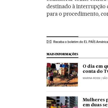
destinado à interrupção 
para o procedimento, com
Receba o boletim do EL PAÍS Améric
MAIS INFORMAÇÕES
O dia em q
conta do T
MARINA ROSSI
| SÃO
Mulheres p
em duas s