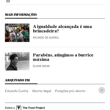
Politica El País Brasil en Instagram
MAIS INFORMAÇÕES
A igualdade alcançada é uma
brincadeira?
RICARDO DE QUEROL
Parabéns, atingimos a burrice
máxima
ELIANE BRUM
ARQUIVADO EM
Eduardo Cunha
Aborto ilegal
Posições pró-aborto
São Paulo
Rio de Janeiro
Manifestações
Aborto
Feminismo
Estado São Paulo
Estado Rio de Janeiro
Adere a