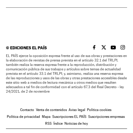
©
EDICIONES EL PAÍS
EL PAÍS BRASIL EN
EL PAÍS BRASI
EL PAÍS B
EL PA
EL PAÍS ejerce la oposición expresa frente al uso de sus obras y prestaciones en
la elaboración de revistas de prensa prevista en el artículo 32.1 del TRLPI;
también realiza la reserva expresa frente a la reproducción, distribución y
comunicación pública de sus trabajos y artículos sobre temas de actualidad
prevista en el artículo 33.1 del TRLPI; y, asimismo, realiza una reserva expresa
de las reproducciones y usos de las obras y otras prestaciones accesibles desde
este sitio web a medios de lectura mecánica u otros medios que resulten
adecuados a tal fin de conformidad con el artículo 67.3 del Real Decreto - ley
24/2021, de 2 de noviembre
Contacto
Venta de contenidos
Aviso legal
Política cookies
Política de privacidad
Mapa
Suscripciones EL PAÍS
Suscripciones empresas
RSS
Índice
Noticias de hoy