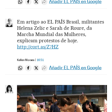
Añadir EL PAÍS en Google
Compartir en Whatsapp
Compartir en Facebook
Compartir en Twitter
Desplegar Redes Sociales
Em artigo ao EL PAÍS Brasil, militantes
Helena Zelic e Sarah de Roure, da
Marcha Mundial das Mulheres,
explicam protestos de hoje.
http://cort.as/Z7HZ
Kellen Moraes
16:51
Añadir EL PAÍS en Google
Compartir en Whatsapp
Compartir en Facebook
Compartir en Twitter
Desplegar Redes Sociales