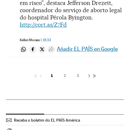
em risco”, destaca Jefferson Drezett,
coordenador do serviço de aborto legal
do hospital Pérola Byington.
http://cort.as/Z7Fd
Kellen Moraes
16:33
Añadir EL PAÍS en Google
Compartir en Whatsapp
Compartir en Facebook
Compartir en Twitter
Desplegar Redes Sociales
1
2
3
Receba o boletim do EL PAÍS América