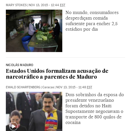
MARY STOKES
|
NOV 13, 2015 - 12:44
EST
No mundo, consumidores
desperdiçam comida
suficiente para encher 2,5
estádios por dia
NICOLÁS MADURO
Estados Unidos formalizam acusação de
narcotráfico a parentes de Maduro
EWALD SCHARFENBERG
|
Caracas
|
NOV 13, 2015 - 11:48
EST
Dois sobrinhos da esposa do
presidente venezuelano
foram detidos no Haiti
Supostamente negociavam o
transporte de 800 quilos de
cocaína