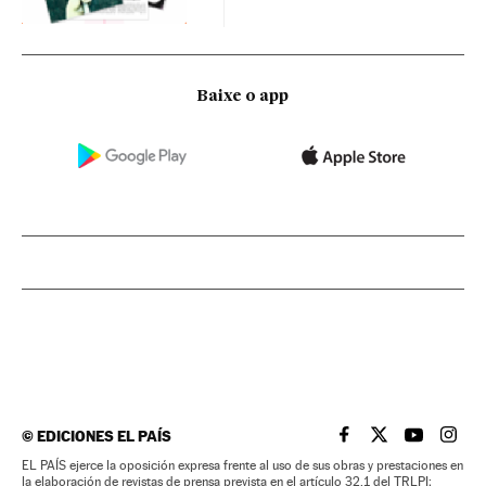
Baixe o app
©
EDICIONES EL PAÍS
EL PAÍS BRASIL EN
EL PAÍS BRASI
EL PAÍS B
EL PA
EL PAÍS ejerce la oposición expresa frente al uso de sus obras y prestaciones en
la elaboración de revistas de prensa prevista en el artículo 32.1 del TRLPI;