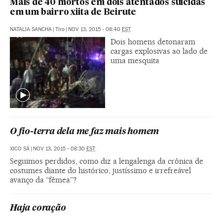
Mais de 40 mortos em dois atentados suicidas
em um bairro xiita de Beirute
NATALIA SANCHA
|
Tiro
|
NOV 13, 2015 - 08:40
EST
Dois homens detonaram
cargas explosivas ao lado de
uma mesquita
O fio-terra dela me faz mais homem
XICO SÁ
|
NOV 13, 2015 - 08:30
EST
Seguimos perdidos, como diz a lengalenga da crônica de
costumes diante do histórico, justíssimo e irrefreável
avanço da “fêmea”?
Haja coração