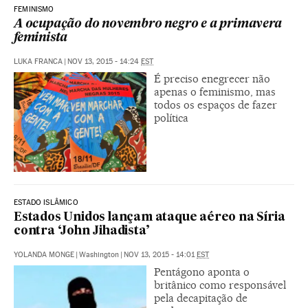
FEMINISMO
A ocupação do novembro negro e a primavera
feminista
LUKA FRANCA
|
NOV 13, 2015 - 14:24
EST
É preciso enegrecer não
apenas o feminismo, mas
todos os espaços de fazer
política
ESTADO ISLÂMICO
Estados Unidos lançam ataque aéreo na Síria
contra ‘John Jihadista’
YOLANDA MONGE
|
Washington
|
NOV 13, 2015 - 14:01
EST
Pentágono aponta o
britânico como responsável
pela decapitação de