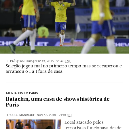
EL PAÍS
|
São Paulo
|
NOV 13, 2015 - 21:40
EST
Seleção jogou mal no primeiro tempo mas se recuperou e
arrancou o 1 a 1 fora de casa
ATENTADOS EM PARIS
Bataclan, uma casa de shows histórica de
Paris
DIEGO A. MANRIQUE
|
NOV 13, 2015 - 21:15
EST
Local atacado pelos
terroristas funcionava desde