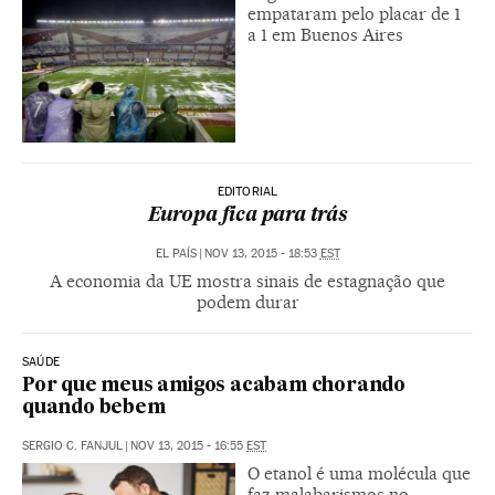
empataram pelo placar de 1
a 1 em Buenos Aires
EDITORIAL
Europa fica para trás
EL PAÍS
|
NOV 13, 2015 - 18:53
EST
A economia da UE mostra sinais de estagnação que
podem durar
SAÚDE
Por que meus amigos acabam chorando
quando bebem
SERGIO C. FANJUL
|
NOV 13, 2015 - 16:55
EST
O etanol é uma molécula que
faz malabarismos no