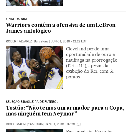
FINAL DA NBA
Warriors contêm a ofensiva de um LeBron
James antológico
ROBERT ÁLVAREZ
|
Barcelona
|
JUN 01, 2018 - 12:12
EDT
Cleveland perde uma
oportunidade de ouro e
naufraga na prorrogação
(124 a 114), apesar da
exibição do Rei, com 51
pontos
SELEÇÃO BRASILEIRA DE FUTEBOL
Tostão: “Não temos um armador para a Copa,
mas ninguém tem Neymar”
DIOGO MAGRI
|
São Paulo
|
JAN 01, 2018 - 07:38
EST
Para analista, Espanha,