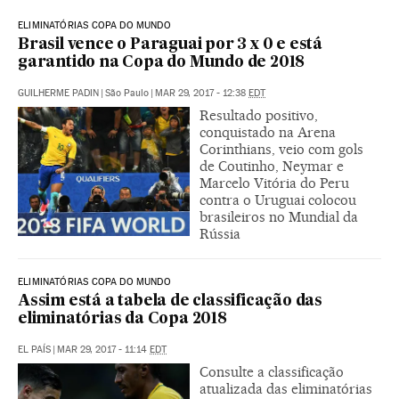
ELIMINATÓRIAS COPA DO MUNDO
Brasil vence o Paraguai por 3 x 0 e está
garantido na Copa do Mundo de 2018
GUILHERME PADIN
|
São Paulo
|
MAR 29, 2017 - 12:38
EDT
Resultado positivo,
conquistado na Arena
Corinthians, veio com gols
de Coutinho, Neymar e
Marcelo Vitória do Peru
contra o Uruguai colocou
brasileiros no Mundial da
Rússia
ELIMINATÓRIAS COPA DO MUNDO
Assim está a tabela de classificação das
eliminatórias da Copa 2018
EL PAÍS
|
MAR 29, 2017 - 11:14
EDT
Consulte a classificação
atualizada das eliminatórias