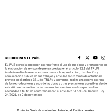
©
EDICIONES EL PAÍS
EL PAÍS BRASIL EN
EL PAÍS BRASI
EL PAÍS B
EL PA
EL PAÍS ejerce la oposición expresa frente al uso de sus obras y prestaciones en
la elaboración de revistas de prensa prevista en el artículo 32.1 del TRLPI;
también realiza la reserva expresa frente a la reproducción, distribución y
comunicación pública de sus trabajos y artículos sobre temas de actualidad
prevista en el artículo 33.1 del TRLPI; y, asimismo, realiza una reserva expresa
de las reproducciones y usos de las obras y otras prestaciones accesibles desde
este sitio web a medios de lectura mecánica u otros medios que resulten
adecuados a tal fin de conformidad con el artículo 67.3 del Real Decreto - ley
24/2021, de 2 de noviembre
Contacto
Venta de contenidos
Aviso legal
Política cookies