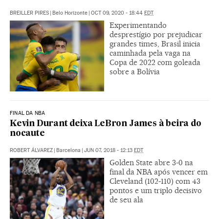
BREILLER PIRES
|
Belo Horizonte
|
OCT 09, 2020 - 18:44
EDT
Experimentando
desprestígio por prejudicar
grandes times, Brasil inicia
caminhada pela vaga na
Copa de 2022 com goleada
sobre a Bolívia
FINAL DA NBA
Kevin Durant deixa LeBron James à beira do
nocaute
ROBERT ÁLVAREZ
|
Barcelona
|
JUN 07, 2018 - 12:13
EDT
Golden State abre 3-0 na
final da NBA após vencer em
Cleveland (102-110) com 43
pontos e um triplo decisivo
de seu ala