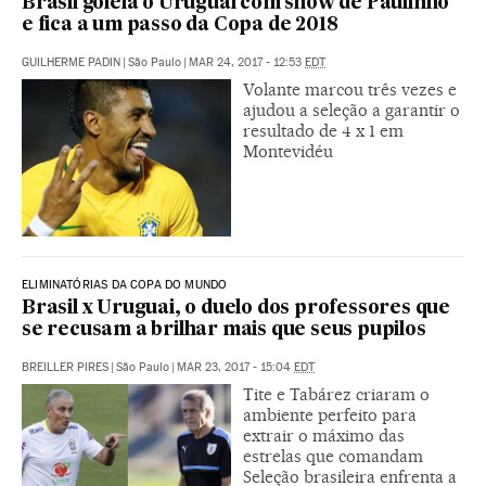
Brasil goleia o Uruguai com show de Paulinho
e fica a um passo da Copa de 2018
GUILHERME PADIN
|
São Paulo
|
MAR 24, 2017 - 12:53
EDT
Volante marcou três vezes e
ajudou a seleção a garantir o
resultado de 4 x 1 em
Montevidéu
ELIMINATÓRIAS DA COPA DO MUNDO
Brasil x Uruguai, o duelo dos professores que
se recusam a brilhar mais que seus pupilos
BREILLER PIRES
|
São Paulo
|
MAR 23, 2017 - 15:04
EDT
Tite e Tabárez criaram o
ambiente perfeito para
extrair o máximo das
estrelas que comandam
Seleção brasileira enfrenta a