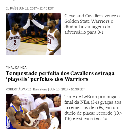
EL PAÍS
|
JUN 12, 2017 - 12:45
EDT
Cleveland Cavaliers vence o
Golden State Warriors e
diminui a vantagem do
adversário para 3-1
FINAL DA NBA
Tempestade perfeita dos Cavaliers estraga
‘playoffs’ perfeitos dos Warriors
ROBERT ÁLVAREZ
|
Barcelona
|
JUN 10, 2017 - 10:36
EDT
Time de LeBron prolonga a
final da NBA (3-1) graças aos
arremessos de três, em um
duelo de placar recorde (137-
116) e extrema tensão