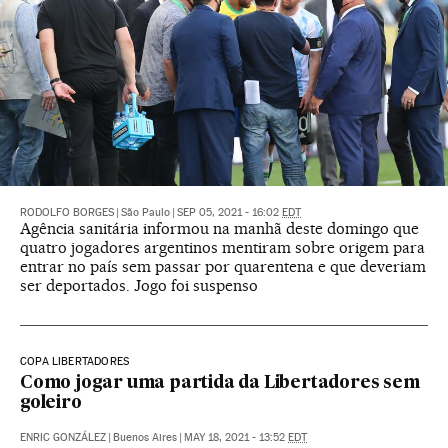
RODOLFO BORGES
|
São Paulo
|
SEP 05, 2021 - 16:02
EDT
Agência sanitária informou na manhã deste domingo que
quatro jogadores argentinos mentiram sobre origem para
entrar no país sem passar por quarentena e que deveriam
ser deportados. Jogo foi suspenso
COPA LIBERTADORES
Como jogar uma partida da Libertadores sem
goleiro
ENRIC GONZÁLEZ
|
Buenos Aires
|
MAY 18, 2021 - 13:52
EDT