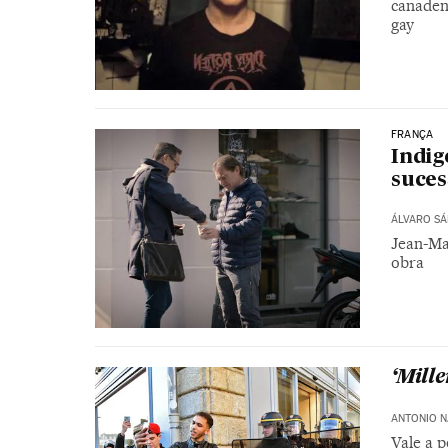
canadens
gay
FRANÇA
Indig
suces
ÁLVARO S
Jean-Ma
obra
‘Mill
ANTONIO 
Vale a 