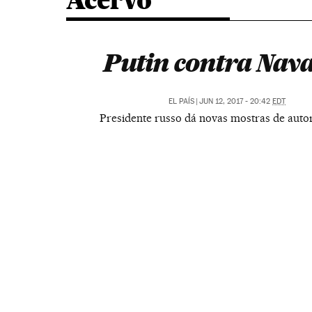
Acervo
Putin contra Nav
EL PAÍS
|
JUN 12, 2017 - 20:42
EDT
Presidente russo dá novas mostras de auto