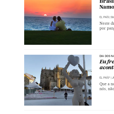
Brasi
Namo
EL PAÍS
|
Sã
Neste d
por pan
DIA DOS 
Eu fr
acont
EL PAÍS*
|
J
Que a no
nós, nã