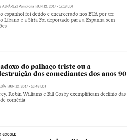
S AZNÁREZ
|
Pamplona
|
JUN 12, 2017 - 17:18
EDT
to espanhol foi detido e encarcerado nos EUA por ter
 o Líbano e a Síria Foi deportado para a Espanha sem
ções
adoxo do palhaço triste ou a
estruição dos comediantes dos anos 90
GÍA
|
JUN 12, 2017 - 16:48
EDT
ey, Robin Williams e Bill Cosby exemplificam declínio das
s de comédia
O GOOGLE