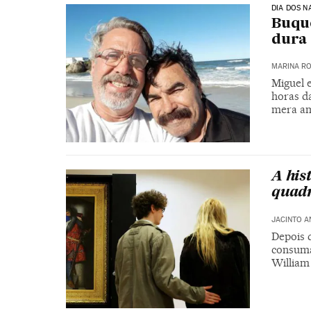
DIA DOS 
Buquê
dura 
MARINA RO
Miguel e
horas d
mera a
A his
quadr
JACINTO A
Depois d
consuma
William