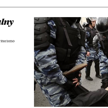
alny
ritarismo