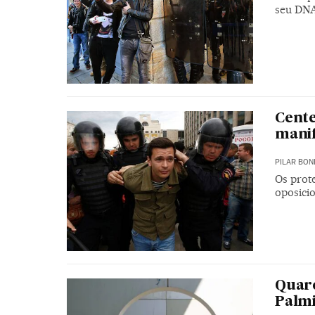
seu DNA
Cente
manif
PILAR BON
Os prot
oposici
Quare
Palm