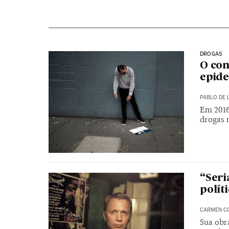
DROGAS
O con
epide
PABLO DE 
Em 2016
drogas 
“Seri
polít
CARMEN C
Sua obr