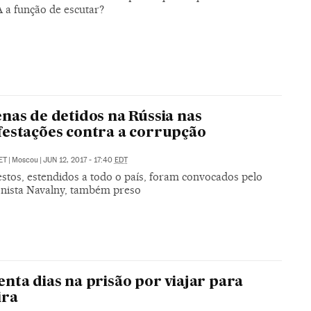
 a função de escutar?
nas de detidos na Rússia nas
estações contra a corrupção
ET
|
Moscou
|
JUN 12, 2017 - 17:40
EDT
estos, estendidos a todo o país, foram convocados pelo
onista Navalny, também preso
nta dias na prisão por viajar para
ira