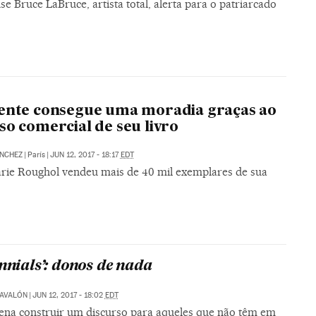
e Bruce LaBruce, artista total, alerta para o patriarcado
ente consegue uma moradia graças ao
so comercial de seu livro
ÁNCHEZ
|
París
|
JUN 12, 2017 - 18:17
EDT
rie Roughol vendeu mais de 40 mil exemplares de sua
ennials’: donos de nada
NAVALÓN
|
JUN 12, 2017 - 18:02
EDT
pena construir um discurso para aqueles que não têm em