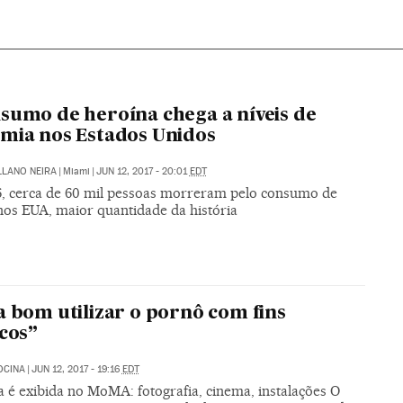
sumo de heroína chega a níveis de
mia nos Estados Unidos
LLANO NEIRA
|
Miami
|
JUN 12, 2017 - 20:01
EDT
, cerca de 60 mil pessoas morreram pelo consumo de
nos EUA, maior quantidade da história
a bom utilizar o pornô com fins
icos”
OCINA
|
JUN 12, 2017 - 19:16
EDT
a é exibida no MoMA: fotografia, cinema, instalações O