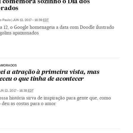
l comemora sozinho o Dia dos
rados
o Paulo
|
JUN 12, 2017 - 16:39
EDT
ia 12, o Google homenageia a data com Doodle ilustrado
golins apaixonados
NAMORADOS
eei a atração à primeira vista, mas
eceu o que tinha de acontecer
UN 12, 2017 - 16:38
EDT
ssa história sirva de inspiração para gente que, como
o deu as costas para o amor