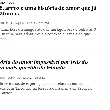
NAMORADOS
, arroz e uma história de amor que já
30 anos
SSI
|
São Paulo
|
JUN 12, 2017 - 16:32
EDT
 Luiz ficaram amigos até que um ligou para o outro às 3
a manhã para admitir que a conexão era mais do que
mizade
tória do amor impossível por trás do
o mais querido da Irlanda
NTÓN
|
Dublin
|
JUN 12, 2017 - 16:29
EDT
e sete anos de espera, jornalista relata a reunião
da com ‘Encontro na torre’, a obra prima de Frederic
 Burton