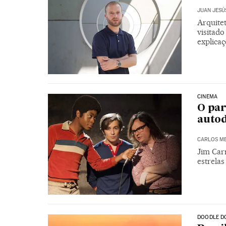
JUAN JESÚ
Arquite
visitado
explica
CINEMA
O par
autod
CARLOS ME
Jim Carr
estrela
DOODLE D