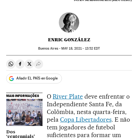
ENRIC GONZÁLEZ
Buenos Aires -
MAY
18, 2021 - 13:52
EDT
Compartir en Whatsapp
Compartir en Facebook
Compartir en Twitter
Desplegar Redes Sociales
Añadir EL PAÍS en Google
O
River Plate
deve enfrentar o
MAIS INFORMAÇÕES
Independiente Santa Fe, da
Colômbia, nesta quarta-feira,
pela
Copa Libertadores
. E não
tem jogadores de futebol
Dos
suficientes para formar um
‘centennials’