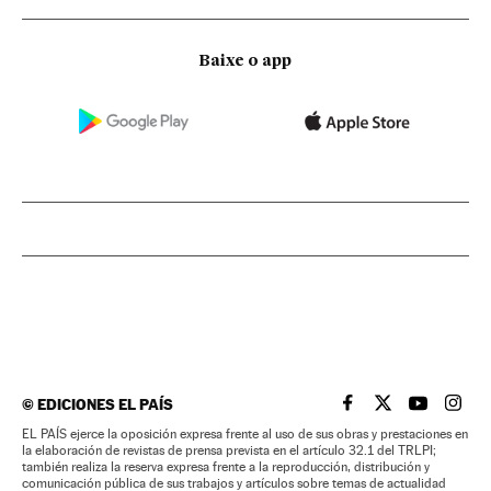
Baixe o app
©
EDICIONES EL PAÍS
EL PAÍS BRASIL EN
EL PAÍS BRASI
EL PAÍS B
EL PA
EL PAÍS ejerce la oposición expresa frente al uso de sus obras y prestaciones en
la elaboración de revistas de prensa prevista en el artículo 32.1 del TRLPI;
también realiza la reserva expresa frente a la reproducción, distribución y
comunicación pública de sus trabajos y artículos sobre temas de actualidad