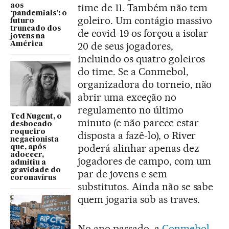
time de 11. Também não tem
aos
‘pandemials’: o
goleiro. Um contágio massivo
futuro
truncado dos
de covid-19 os forçou a isolar
jovens na
20 de seus jogadores,
América
incluindo os quatro goleiros
do time. Se a Conmebol,
organizadora do torneio, não
abrir uma exceção no
regulamento no último
Ted Nugent, o
minuto (e não parece estar
desbocado
roqueiro
disposta a fazê-lo), o River
negacionista
poderá alinhar apenas dez
que, após
adoecer,
jogadores de campo, com um
admitiu a
gravidade do
par de jovens e sem
coronavírus
substitutos. Ainda não se sabe
quem jogaria sob as traves.
No ano passado, a
Conmebol