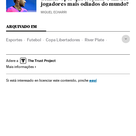
jogadores mais odiados do mundo?
MIQUEL ECHARRI
ARQUIVADO EM
Esportes
Futebol
Copa Libertadores
River Plate
Santa Fe
Coronavirus Covid-19
Quarentena
Contágio
Eliminatórias
Jogos futebol
Adere a
Mais informações
aquí
Si está interesado en licenciar este contenido, pinche