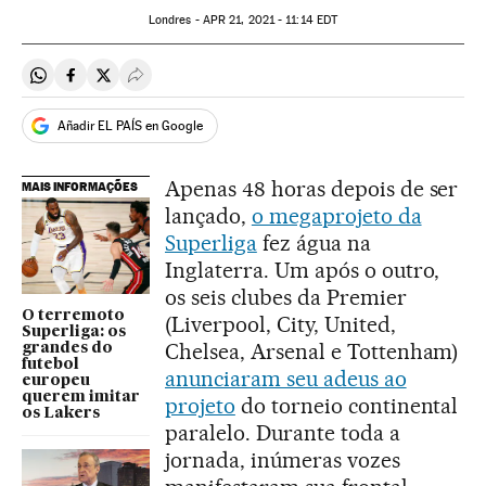
Londres -
APR
21, 2021 - 11:14
EDT
Compartir en Whatsapp
Compartir en Facebook
Compartir en Twitter
Desplegar Redes Sociales
Añadir EL PAÍS en Google
Apenas 48 horas depois de ser
MAIS INFORMAÇÕES
lançado,
o megaprojeto da
Superliga
fez água na
Inglaterra. Um após o outro,
os seis clubes da Premier
O terremoto
(Liverpool, City, United,
Superliga: os
Chelsea, Arsenal e Tottenham)
grandes do
futebol
anunciaram seu adeus ao
europeu
querem imitar
projeto
do torneio continental
os Lakers
paralelo. Durante toda a
jornada, inúmeras vozes