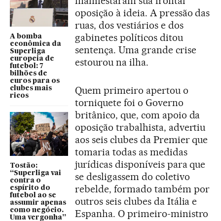
manifestaram sua frontal
oposição à ideia. A pressão das
ruas, dos vestiários e dos
gabinetes políticos ditou
A bomba
econômica da
sentença. Uma grande crise
Superliga
europeia de
estourou na ilha.
futebol: 7
bilhões de
euros para os
Quem primeiro apertou o
clubes mais
ricos
torniquete foi o Governo
britânico, que, com apoio da
oposição trabalhista, advertiu
aos seis clubes da Premier que
tomaria todas as medidas
jurídicas disponíveis para que
Tostão:
“Superliga vai
se desligassem do coletivo
contra o
rebelde, formado também por
espírito do
futebol ao se
outros seis clubes da Itália e
assumir apenas
como negócio.
Espanha. O primeiro-ministro
Uma vergonha”