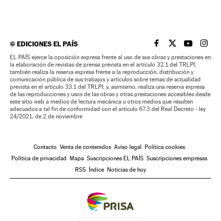
©
EDICIONES EL PAÍS
EL PAÍS BRASIL EN
EL PAÍS BRASI
EL PAÍS B
EL PA
EL PAÍS ejerce la oposición expresa frente al uso de sus obras y prestaciones en
la elaboración de revistas de prensa prevista en el artículo 32.1 del TRLPI;
también realiza la reserva expresa frente a la reproducción, distribución y
comunicación pública de sus trabajos y artículos sobre temas de actualidad
prevista en el artículo 33.1 del TRLPI; y, asimismo, realiza una reserva expresa
de las reproducciones y usos de las obras y otras prestaciones accesibles desde
este sitio web a medios de lectura mecánica u otros medios que resulten
adecuados a tal fin de conformidad con el artículo 67.3 del Real Decreto - ley
24/2021, de 2 de noviembre
Contacto
Venta de contenidos
Aviso legal
Política cookies
Política de privacidad
Mapa
Suscripciones EL PAÍS
Suscripciones empresas
RSS
Índice
Noticias de hoy