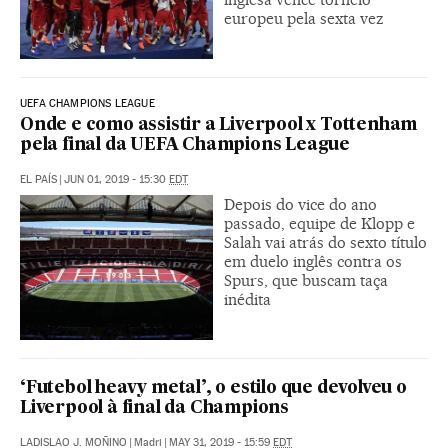
europeu pela sexta vez
UEFA CHAMPIONS LEAGUE
Onde e como assistir a Liverpool x Tottenham
pela final da UEFA Champions League
EL PAÍS
|
JUN 01, 2019 - 15:30
EDT
Depois do vice do ano
passado, equipe de Klopp e
Salah vai atrás do sexto título
em duelo inglês contra os
Spurs, que buscam taça
inédita
‘Futebol heavy metal’, o estilo que devolveu o
Liverpool à final da Champions
LADISLAO J. MOÑINO
|
Madri
|
MAY 31, 2019 - 15:59
EDT