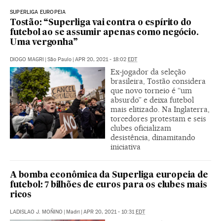
SUPERLIGA EUROPEIA
Tostão: “Superliga vai contra o espírito do
futebol ao se assumir apenas como negócio.
Uma vergonha”
DIOGO MAGRI
|
São Paulo
|
APR 20, 2021 - 18:02
EDT
Ex-jogador da seleção
brasileira, Tostão considera
que novo torneio é “um
absurdo” e deixa futebol
mais elitizado. Na Inglaterra,
torcedores protestam e seis
clubes oficializam
desistência, dinamitando
iniciativa
A bomba econômica da Superliga europeia de
futebol: 7 bilhões de euros para os clubes mais
ricos
LADISLAO J. MOÑINO
|
Madri
|
APR 20, 2021 - 10:31
EDT