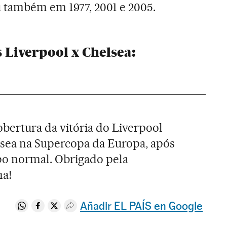
 também em 1977, 2001 e 2005.
 Liverpool x Chelsea:
bertura da vitória do Liverpool
lsea na Supercopa da Europa, após
po normal. Obrigado pela
ma!
Añadir EL PAÍS en Google
Compartir en Whatsapp
Compartir en Facebook
Compartir en Twitter
Desplegar Redes Sociales