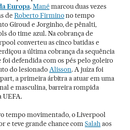
da Europa
.
Mané
marcou duas vezes
as de
Roberto Firmino
no tempo
to Giroud e Jorginho, de pênalti,
ls do time azul. Na cobrança de
erpool converteu as cinco batidas e
diçou a última cobrança da sequência
 foi defendida com os pés pelo goleiro
tuto do lesionado
Alisson
. A juíza foi
art, a primeira árbitra a atuar em uma
onal e masculina, barreira rompida
a UEFA.
o tempo movimentado, o Liverpool
r e teve grande chance com
Salah
aos