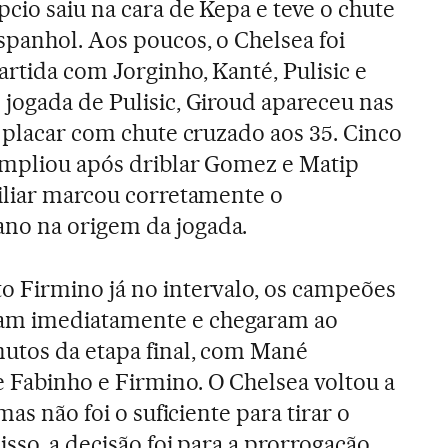
cio saiu na cara de Kepa e teve o chute
spanhol. Aos poucos, o Chelsea foi
rtida com Jorginho, Kanté, Pulisic e
jogada de Pulisic, Giroud apareceu nas
o placar com chute cruzado aos 35. Cinco
ampliou após driblar Gomez e Matip
iliar marcou corretamente o
no na origem da jogada.
o Firmino já no intervalo, os campeões
am imediatamente e chegaram ao
nutos da etapa final, com Mané
 Fabinho e Firmino. O Chelsea voltou a
mas não foi o suficiente para tirar o
sso, a decisão foi para a prorrogação.