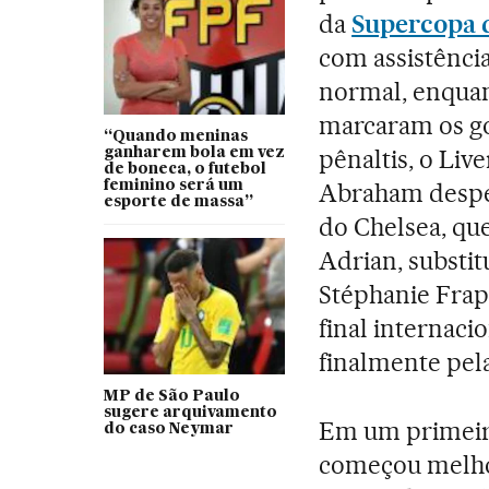
da
Supercopa 
com assistênci
normal, enquan
marcaram os go
“Quando meninas
pênaltis, o Liv
ganharem bola em vez
de boneca, o futebol
feminino será um
Abraham desper
esporte de massa”
do Chelsea, que
Adrian, substi
Stéphanie Frapp
final internaci
finalmente pel
MP de São Paulo
sugere arquivamento
Em um primeir
do caso Neymar
começou melho