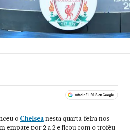
Añadir EL PAÍS en Google
ales
nceu o
Chelsea
nesta quarta-feira nos
m empate por 2 a 2 e ficou com o troféu