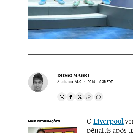
DIOGO MAGRI
atualizado:
AUG
14, 2019 - 19:35
EDT
Compartir en Whatsapp
Compartir en Facebook
Compartir en Twitter
Desplegar Redes Soci
Comentários
O
Liverpool
ve
MAIS INFORMAÇÕES
pênaltis após u