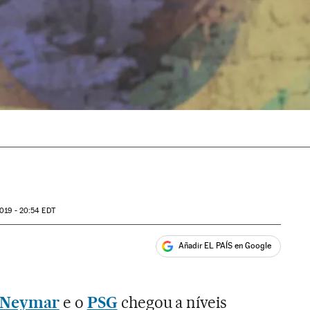
019 - 20:54
EDT
Añadir EL PAÍS en Google
ales
Neymar
e o
PSG
chegou a níveis