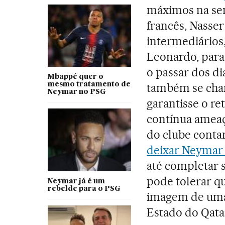
máximos na sem
francês, Nasser
intermediários,
Leonardo, para
o passar dos d
Mbappé quer o
também se cha
mesmo tratamento de
Neymar no PSG
garantisse o re
contínua ameaç
do clube conta
deixar Neymar 
até completar 
pode tolerar qu
Neymar já é um
rebelde para o PSG
imagem de uma 
Estado do Qata