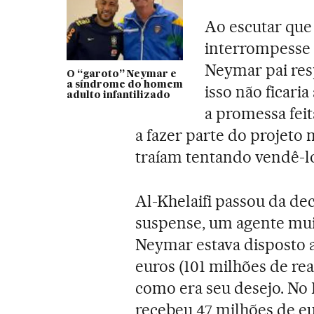
Ao escutar que
interrompesse i
Neymar pai re
O “garoto” Neymar e
a síndrome do homem
isso não ficari
adulto infantilizado
a promessa fei
a fazer parte do projeto 
traíam tentando vendê-lo
Al-Khelaifi passou da de
suspense, um agente muit
Neymar estava disposto a
euros (101 milhões de rea
como era seu desejo. No P
recebeu 47 milhões de eur