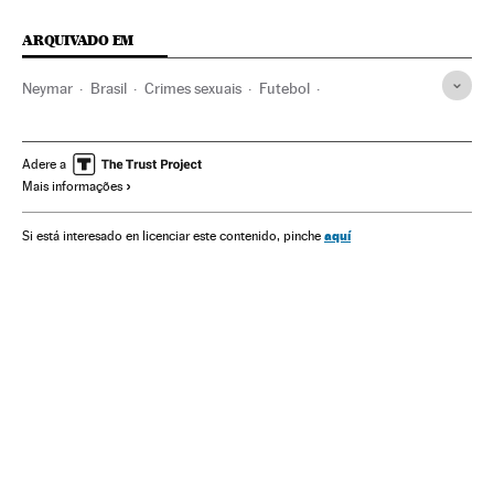
ARQUIVADO EM
Neymar
Brasil
Crimes sexuais
Futebol
América do Sul
América Latina
América
Delitos
Esportes
Justiça
Adere a
Mais informações
aquí
Si está interesado en licenciar este contenido, pinche