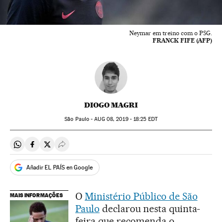
Neymar em treino com o PSG.
FRANCK FIFE (AFP)
DIOGO MAGRI
São Paulo -
AUG
08, 2019 - 18:25
EDT
Compartir en Whatsapp
Compartir en Facebook
Compartir en Twitter
Desplegar Redes Sociales
Añadir EL PAÍS en Google
O
Ministério Público de São
MAIS INFORMAÇÕES
Paulo
declarou nesta quinta-
feira que recomenda o