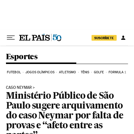
Pular para o conteúdo
SUSCRÍBETE
Esportes
FUTEBOL
JOGOS OLÍMPICOS
ATLETISMO
TÊNIS
GOLFE
FORMULA 1
CASO NEYMAR
Ministério Público de São
Paulo sugere arquivamento
do caso Neymar por falta de
provas e “afeto entre as