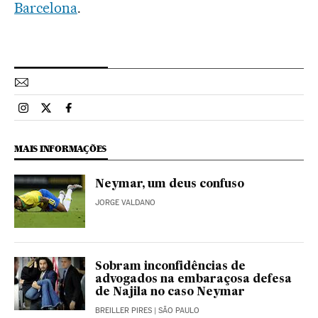
Barcelona
.
Esportes El País Brasil en Instagram
Esportes El País Brasil en Twitter
Esportes El País Brasil en Facebook
MAIS INFORMAÇÕES
Neymar, um deus confuso
JORGE VALDANO
Sobram inconfidências de
advogados na embaraçosa defesa
de Najila no caso Neymar
BREILLER PIRES
| SÃO PAULO