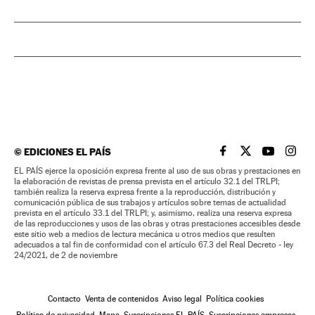
©
EDICIONES EL PAÍS
EL PAÍS BRASIL EN
EL PAÍS BRASI
EL PAÍS B
EL PA
EL PAÍS ejerce la oposición expresa frente al uso de sus obras y prestaciones en
la elaboración de revistas de prensa prevista en el artículo 32.1 del TRLPI;
también realiza la reserva expresa frente a la reproducción, distribución y
comunicación pública de sus trabajos y artículos sobre temas de actualidad
prevista en el artículo 33.1 del TRLPI; y, asimismo, realiza una reserva expresa
de las reproducciones y usos de las obras y otras prestaciones accesibles desde
este sitio web a medios de lectura mecánica u otros medios que resulten
adecuados a tal fin de conformidad con el artículo 67.3 del Real Decreto - ley
24/2021, de 2 de noviembre
Contacto
Venta de contenidos
Aviso legal
Política cookies