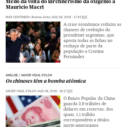
Medo da volta do kirchnerismo dá oxigênio a
Mauricio Macri
MAR CENTENERA
|
Buenos Aires
|
AUG 08, 2019 - 17:45
EDT
A crise econômica reduziu as
chances de reeleição do
presidente argentino, que
aposta todas as fichas no
rechaço de parte da
população a Cristina
Fernández
ANÁLISE / XAVIER VIDAL-FOLCH
Os chineses têm a bomba atômica
XAVIER VIDAL-FOLCH
|
AUG 08, 2019 - 16:17
EDT
O Banco Popular da China
guarda 3,9 trilhões de
dólares em reservas; dos
quais, 1,1 trilhão
correspondem a títulos
norte-americanos