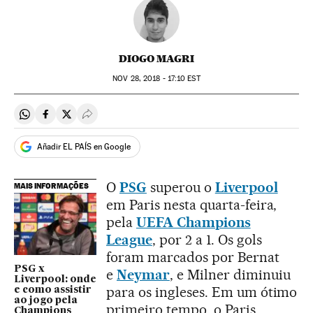
DIOGO MAGRI
NOV
28, 2018 - 17:10
EST
Compartir en Whatsapp
Compartir en Facebook
Compartir en Twitter
Desplegar Redes Sociales
Añadir EL PAÍS en Google
O
PSG
superou o
Liverpool
MAIS INFORMAÇÕES
em Paris nesta quarta-feira,
pela
UEFA Champions
League
, por 2 a 1. Os gols
foram marcados por Bernat
PSG x
e
Neymar
, e Milner diminuiu
Liverpool: onde
para os ingleses. Em um ótimo
e como assistir
ao jogo pela
primeiro tempo, o Paris
Champions