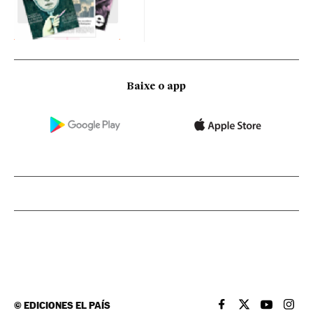
Baixe o app
©
EDICIONES EL PAÍS
EL PAÍS BRASIL EN
EL PAÍS BRASI
EL PAÍS B
EL PA