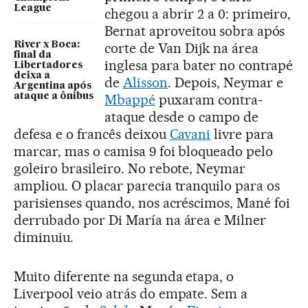
League
chegou a abrir 2 a 0: primeiro,
Bernat aproveitou sobra após
River x Boca:
corte de Van Dijk na área
final da
inglesa para bater no contrapé
Libertadores
deixa a
de
Alisson
. Depois, Neymar e
Argentina após
ataque a ônibus
Mbappé
puxaram contra-
ataque desde o campo de
defesa e o francês deixou
Cavani
livre para
marcar, mas o camisa 9 foi bloqueado pelo
goleiro brasileiro. No rebote, Neymar
ampliou. O placar parecia tranquilo para os
parisienses quando, nos acréscimos, Mané foi
derrubado por Di María na área e Milner
diminuiu.
Muito diferente na segunda etapa, o
Liverpool veio atrás do empate. Sem a