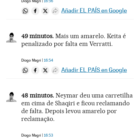
Diogo Magri
16:56
Añadir EL PAÍS en Google
Compartir en Whatsapp
Compartir en Facebook
Compartir en Twitter
Desplegar Redes Sociales
49 minutos.
Mais um amarelo. Keita é
penalizado por falta em Verratti.
Diogo Magri
16:54
Añadir EL PAÍS en Google
Compartir en Whatsapp
Compartir en Facebook
Compartir en Twitter
Desplegar Redes Sociales
48 minutos.
Neymar deu uma carretilha
em cima de Shaqiri e ficou reclamando
de falta. Depois levou amarelo por
reclamação.
Diogo Magri
16:53