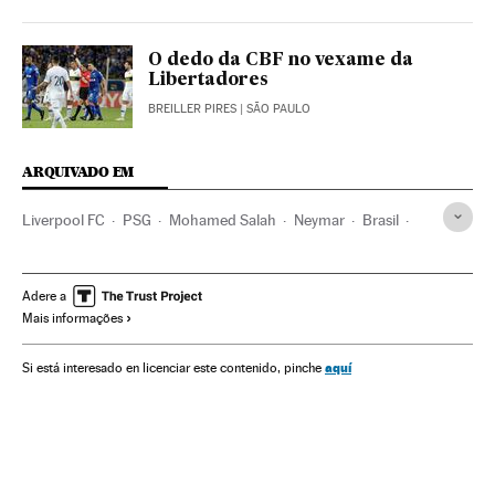
O dedo da CBF no vexame da
Libertadores
BREILLER PIRES
| SÃO PAULO
ARQUIVADO EM
Liverpool FC
PSG
Mohamed Salah
Neymar
Brasil
Times esportes
América do Sul
América Latina
América
Champions League 2018/2019
Adere a
Mais informações
Champions League
Futebol
Competições
Esportes
aquí
Si está interesado en licenciar este contenido, pinche