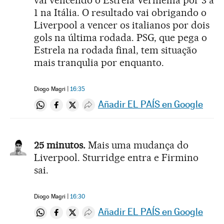
1 na Itália. O resultado vai obrigando o
Liverpool a vencer os italianos por dois
gols na última rodada. PSG, que pega o
Estrela na rodada final, tem situação
mais tranqulia por enquanto.
Diogo Magri
16:35
Añadir EL PAÍS en Google
Compartir en Whatsapp
Compartir en Facebook
Compartir en Twitter
Desplegar Redes Sociales
25 minutos.
Mais uma mudança do
Liverpool. Sturridge entra e Firmino
sai.
Diogo Magri
16:30
Añadir EL PAÍS en Google
Compartir en Whatsapp
Compartir en Facebook
Compartir en Twitter
Desplegar Redes Sociales