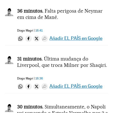
36 minutos.
Falta perigosa de Neymar
em cima de Mané.
Diogo Magri
16:41
Añadir EL PAÍS en Google
Compartir en Whatsapp
Compartir en Facebook
Compartir en Twitter
Desplegar Redes Sociales
31 minutos.
Última mudança do
Liverpool, que troca Milner por Shaqiri.
Diogo Magri
16:36
Añadir EL PAÍS en Google
Compartir en Whatsapp
Compartir en Facebook
Compartir en Twitter
Desplegar Redes Sociales
30 minutos.
Simultaneamente, o Napoli
vai vencendo o Estrela Vermelha por 3 a