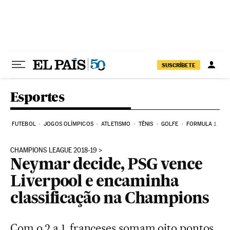
Pular para o conteúdo
SUSCRÍBETE
Esportes
FUTEBOL
JOGOS OLÍMPICOS
ATLETISMO
TÊNIS
GOLFE
FORMULA 1
CHAMPIONS LEAGUE 2018-19
Neymar decide, PSG vence
Liverpool e encaminha
classificação na Champions
Com o 2 a 1, franceses somam oito pontos