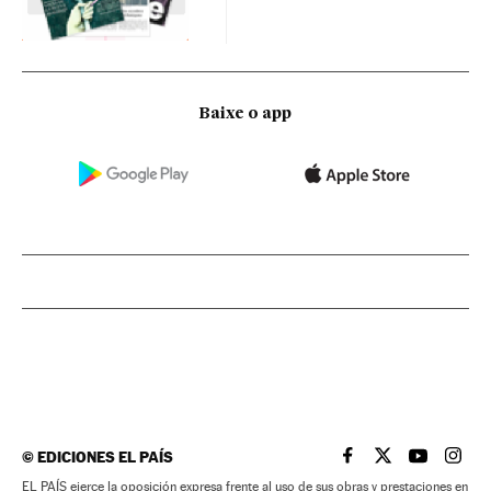
Baixe o app
©
EDICIONES EL PAÍS
EL PAÍS BRASIL EN
EL PAÍS BRASI
EL PAÍS B
EL PA
EL PAÍS ejerce la oposición expresa frente al uso de sus obras y prestaciones en