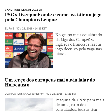
CHAMPIONS LEAGUE 2018-19
PSG x Liverpool: onde e como assistir ao jogo
pela Champions League
EL PAÍS
|
NOV 28, 2018 - 14:13
EST
No grupo mais equilibrado
da Liga dos Campeões,
ingleses e franceses fazem
jogo decisivo pela vaga nas
oitavas
Um terço dos europeus mal ouviu falar do
Holocausto
JUAN CARLOS SANZ
|
Jerusalém
|
NOV 28, 2018 - 13:21
EST
Pesquisa da CNN: para mais
de um quarto dos
consultados, judeus têm