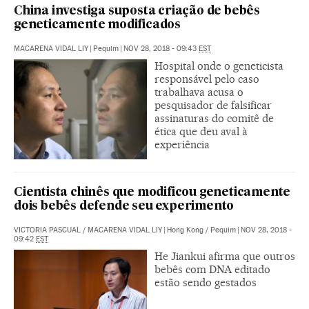
China investiga suposta criação de bebês
geneticamente modificados
MACARENA VIDAL LIY
|
Pequim
|
NOV 28, 2018 - 09:43
EST
Hospital onde o geneticista
responsável pelo caso
trabalhava acusa o
pesquisador de falsificar
assinaturas do comitê de
ética que deu aval à
experiência
Cientista chinês que modificou geneticamente
dois bebês defende seu experimento
VICTORIA PASCUAL
/
MACARENA VIDAL LIY
|
Hong Kong / Pequim
|
NOV 28, 2018 -
09:42
EST
He Jiankui afirma que outros
bebês com DNA editado
estão sendo gestados