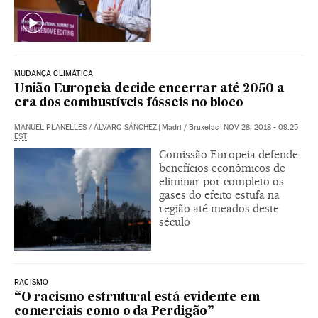
MUDANÇA CLIMÁTICA
União Europeia decide encerrar até 2050 a
era dos combustíveis fósseis no bloco
MANUEL PLANELLES
/
ÁLVARO SÁNCHEZ
|
Madri / Bruxelas
|
NOV 28, 2018 - 09:25
EST
Comissão Europeia defende
benefícios econômicos de
eliminar por completo os
gases do efeito estufa na
região até meados deste
século
RACISMO
“O racismo estrutural está evidente em
comerciais como o da Perdigão”