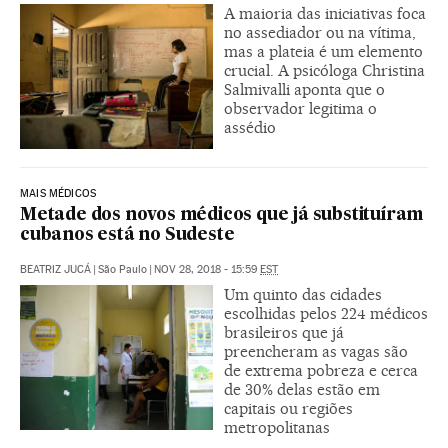
A maioria das iniciativas foca
no assediador ou na vítima,
mas a plateia é um elemento
crucial. A psicóloga Christina
Salmivalli aponta que o
observador legitima o
assédio
MAIS MÉDICOS
Metade dos novos médicos que já substituíram
cubanos está no Sudeste
BEATRIZ JUCÁ
|
São Paulo
|
NOV 28, 2018 - 15:59
EST
Um quinto das cidades
escolhidas pelos 224 médicos
brasileiros que já
preencheram as vagas são
de extrema pobreza e cerca
de 30% delas estão em
capitais ou regiões
metropolitanas