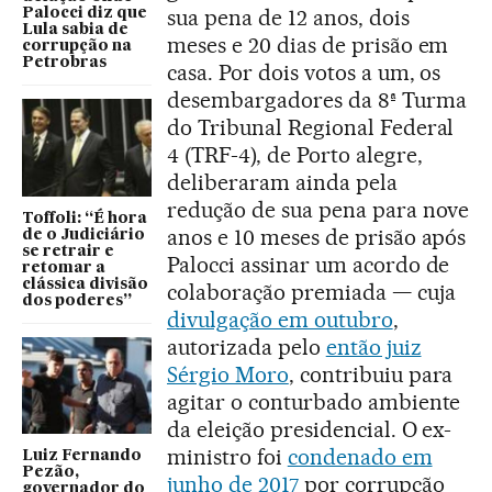
sua pena de 12 anos, dois
Palocci diz que
Lula sabia de
meses e 20 dias de prisão em
corrupção na
Petrobras
casa. Por dois votos a um, os
desembargadores da 8ª Turma
do Tribunal Regional Federal
4 (TRF-4), de Porto alegre,
deliberaram ainda pela
redução de sua pena para nove
Toffoli: “É hora
anos e 10 meses de prisão após
de o Judiciário
se retrair e
Palocci assinar um acordo de
retomar a
clássica divisão
colaboração premiada — cuja
dos poderes”
divulgação em outubro
,
autorizada pelo
então juiz
Sérgio Moro
, contribuiu para
agitar o conturbado ambiente
da eleição presidencial. O ex-
ministro foi
condenado em
Luiz Fernando
Pezão,
junho de 2017
por corrupção
governador do