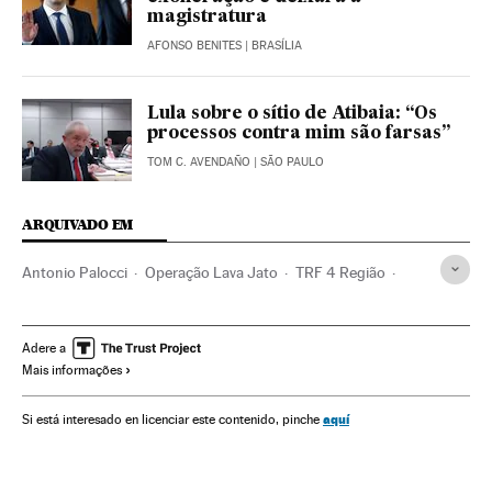
magistratura
AFONSO BENITES
| BRASÍLIA
Lula sobre o sítio de Atibaia: “Os
processos contra mim são farsas”
TOM C. AVENDAÑO
| SÃO PAULO
ARQUIVADO EM
Antonio Palocci
Operação Lava Jato
TRF 4 Região
Caso Petrobras
Investigação policial
Subornos
Financiamento ilegal
Lavagem dinheiro
Petrobras
Adere a
Mais informações
Polícia Federal
Corrupção política
Caixa dois
Financiamento partidos
Brasil
Corrupção
aquí
Si está interesado en licenciar este contenido, pinche
Poder judicial
América do Sul
América Latina
Força segurança
Partidos políticos
América