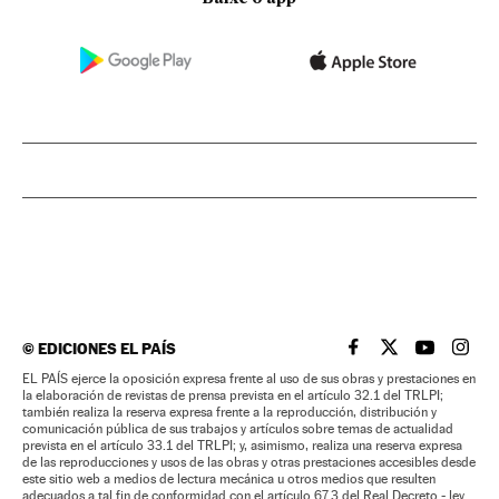
©
EDICIONES EL PAÍS
EL PAÍS BRASIL EN
EL PAÍS BRASI
EL PAÍS B
EL PA
EL PAÍS ejerce la oposición expresa frente al uso de sus obras y prestaciones en
la elaboración de revistas de prensa prevista en el artículo 32.1 del TRLPI;
también realiza la reserva expresa frente a la reproducción, distribución y
comunicación pública de sus trabajos y artículos sobre temas de actualidad
prevista en el artículo 33.1 del TRLPI; y, asimismo, realiza una reserva expresa
de las reproducciones y usos de las obras y otras prestaciones accesibles desde
este sitio web a medios de lectura mecánica u otros medios que resulten
adecuados a tal fin de conformidad con el artículo 67.3 del Real Decreto - ley