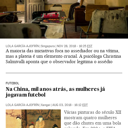
LOLA GARCÍA-AJOFRÍN
|
Singapura
|
NOV 28, 2018 - 16:25
EST
A maioria das iniciativas foca no assediador ou na vítima,
mas a plateia é um elemento crucial. A psicóloga Christina
Salmivalli aponta que o observador legitima o assédio
FUTEBOL
Na China, mil anos atrás, as mulheres já
jogavam futebol
LOLA GARCÍA-AJOFRÍN
|
Xangai
|
AUG 03, 2018 - 16:12
EDT
Várias pinturas do século XII
mostram quatro mulheres
que dão chutes em uma bola