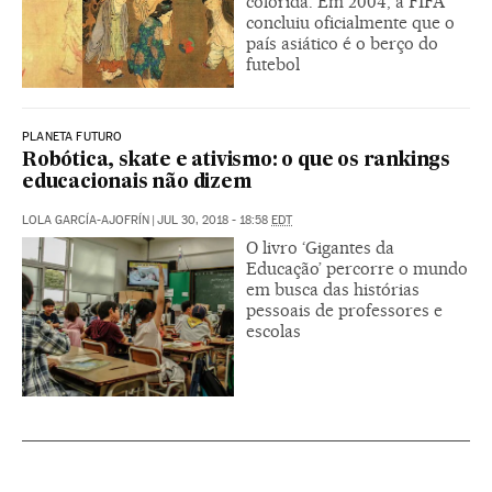
colorida. Em 2004, a FIFA
concluiu oficialmente que o
país asiático é o berço do
futebol
PLANETA FUTURO
Robótica, skate e ativismo: o que os rankings
educacionais não dizem
LOLA GARCÍA-AJOFRÍN
|
JUL 30, 2018 - 18:58
EDT
O livro ‘Gigantes da
Educação’ percorre o mundo
em busca das histórias
pessoais de professores e
escolas