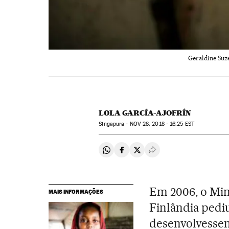
Geraldine Suze
LOLA GARCÍA-AJOFRÍN
Singapura -
NOV
28, 2018 - 16:25
EST
Compartir en Whatsapp
Compartir en Facebook
Compartir en Twitter
Desplegar Redes Soci
Em 2006, o Min
MAIS INFORMAÇÕES
Finlândia pedi
desenvolvessem