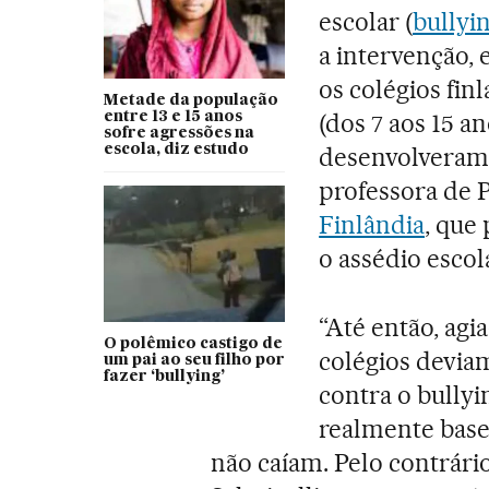
escolar (
bullyi
a intervenção,
os colégios fi
Metade da população
(dos 7 aos 15 an
entre 13 e 15 anos
sofre agressões na
escola, diz estudo
desenvolveram o
professora de 
Finlândia
, que
o assédio escol
“Até então, agi
O polêmico castigo de
colégios devia
um pai ao seu filho por
fazer ‘bullying’
contra o bullyi
realmente basea
não caíam. Pelo contrári