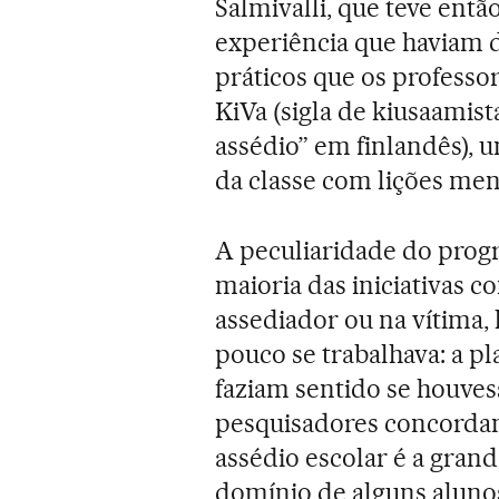
Salmivalli, que teve ent
experiência que haviam d
práticos que os professo
KiVa (sigla de kiusaamista
assédio” em finlandês), 
da classe com lições men
A peculiaridade do prog
maioria das iniciativas c
assediador ou na vítima,
pouco se trabalhava: a p
faziam sentido se houves
pesquisadores concordam
assédio escolar é a grand
domínio de alguns alunos