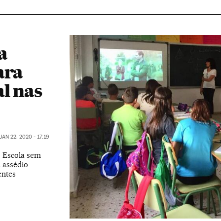
a
ara
al nas
JAN 22, 2020 - 17:19
o Escola sem
a assédio
entes