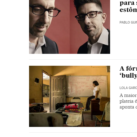
para 
estô
PABLO GU
A fór
‘bull
LOLA GARC
A maiori
plateia 
aponta 