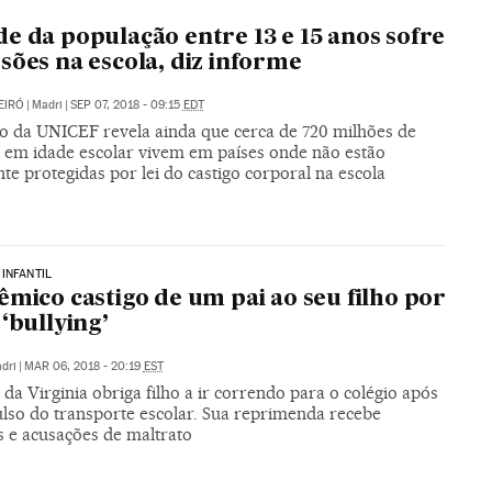
e da população entre 13 e 15 anos sofre
sões na escola, diz informe
EIRÓ
|
Madri
|
SEP 07, 2018 - 09:15
EDT
io da UNICEF revela ainda que cerca de 720 milhões de
s em idade escolar vivem em países onde não estão
te protegidas por lei do castigo corporal na escola
INFANTIL
êmico castigo de um pai ao seu filho por
 ‘bullying’
dri
|
MAR 06, 2018 - 20:19
EST
 Virginia obriga filho a ir correndo para o colégio após
ulso do transporte escolar. Sua reprimenda recebe
s e acusações de maltrato