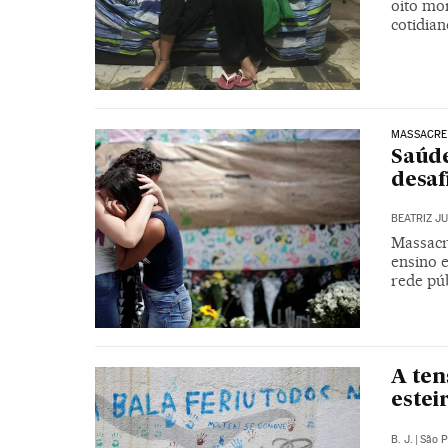
oito mo
cotidian
MASSACRE
Saúde
desaf
BEATRIZ J
Massacr
ensino e
rede pú
A ten
estei
B. J.
|
São P