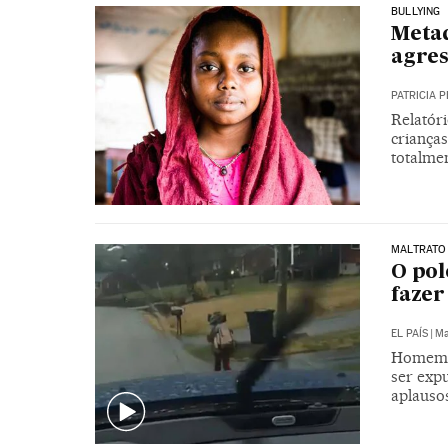
BULLYING
Metad
agres
PATRICIA P
Relatór
criança
totalmen
MALTRATO 
O pol
fazer
EL PAÍS
|
Ma
Homem da
ser exp
aplauso