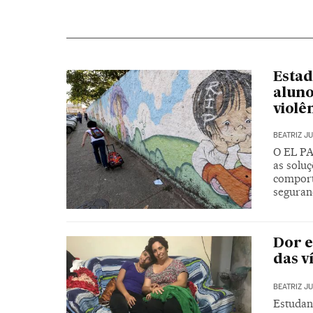
Estad
aluno
violê
BEATRIZ J
O EL PA
as soluç
comport
seguran
Dor e
das v
BEATRIZ J
Estudan