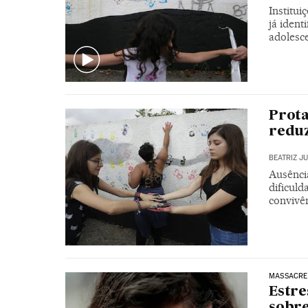
Institu
já ident
adolesc
Prota
reduz
BEATRIZ J
Ausênci
dificuld
convivên
MASSACRE
Estre
sobre