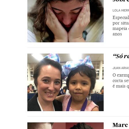
LOLA HIER
Especia
por sit
mapeia 
anos
“Só r
JUAN ARIA
O exemp
corta se
é mais 
Marc 