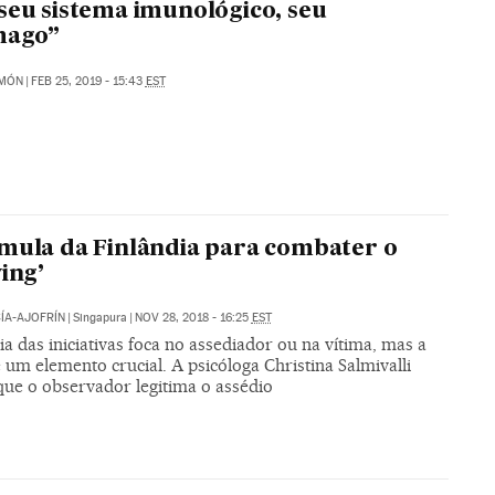
seu sistema imunológico, seu
mago”
IMÓN
|
FEB 25, 2019 - 15:43
EST
mula da Finlândia para combater o
ying’
ÍA-AJOFRÍN
|
Singapura
|
NOV 28, 2018 - 16:25
EST
a das iniciativas foca no assediador ou na vítima, mas a
é um elemento crucial. A psicóloga Christina Salmivalli
que o observador legitima o assédio