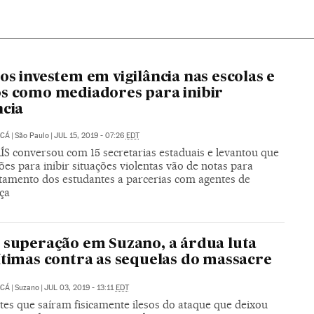
os investem em vigilância nas escolas e
s como mediadores para inibir
ncia
UCÁ
|
São Paulo
|
JUL 15, 2019 - 07:26
EDT
ÍS conversou com 15 secretarias estaduais e levantou que
ões para inibir situações violentas vão de notas para
amento dos estudantes a parcerias com agentes de
ça
 superação em Suzano, a árdua luta
ítimas contra as sequelas do massacre
UCÁ
|
Suzano
|
JUL 03, 2019 - 13:11
EDT
tes que saíram fisicamente ilesos do ataque que deixou