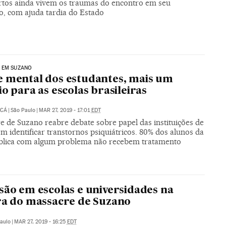
rtos ainda vivem os traumas do encontro em seu
o, com ajuda tardia do Estado
 EM SUZANO
 mental dos estudantes, mais um
io para as escolas brasileiras
UCÁ
|
São Paulo
|
MAR 27, 2019 - 17:01
EDT
e de Suzano reabre debate sobre papel das instituições de
m identificar transtornos psiquiátricos. 80% dos alunos da
blica com algum problema não recebem tratamento
são em escolas e universidades na
ra do massacre de Suzano
aulo
|
MAR 27, 2019 - 16:25
EDT