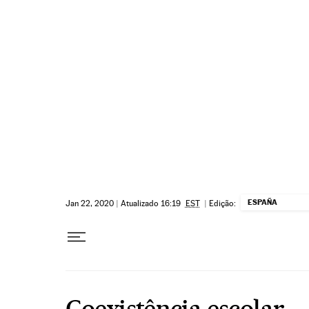
Pular para o conteúdo
ESPAÑA
Jan 22, 2020
|
Atualizado 16:19
EST
|
Edição:
Coexistência escolar