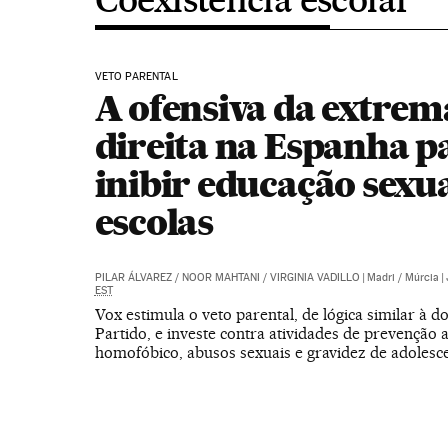
VETO PARENTAL
A ofensiva da extrem
direita na Espanha p
inibir educação sexu
escolas
PILAR ÁLVAREZ
/
NOOR MAHTANI
/
VIRGINIA VADILLO
|
Madri / Múrcia
|
EST
Vox estimula o veto parental, de lógica similar à d
Partido, e investe contra atividades de prevenção 
homofóbico, abusos sexuais e gravidez de adolesc