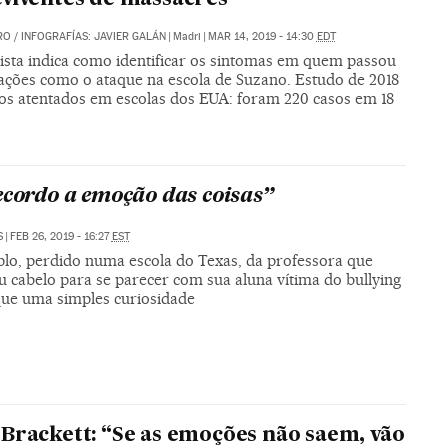
RO
/
INFOGRAFÍAS: JAVIER GALÁN
|
Madri
|
MAR 14, 2019 - 14:30
EDT
lista indica como identificar os sintomas em quem passou
uações como o ataque na escola de Suzano. Estudo de 2018
os atentados em escolas dos EUA: foram 220 casos em 18
ecordo a emoção das coisas”
S
|
FEB 26, 2019 - 16:27
EST
lo, perdido numa escola do Texas, da professora que
u cabelo para se parecer com sua aluna vítima do bullying
que uma simples curiosidade
Brackett: “Se as emoções não saem, vão