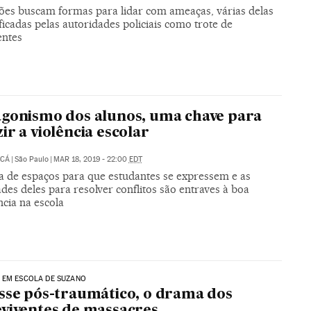
ições buscam formas para lidar com ameaças, várias delas
ificadas pelas autoridades policiais como trote de
entes
gonismo dos alunos, uma chave para
ir a violência escolar
UCÁ
|
São Paulo
|
MAR 18, 2019 - 22:00
EDT
a de espaços para que estudantes se expressem e as
ades deles para resolver conflitos são entraves à boa
cia na escola
 EM ESCOLA DE SUZANO
sse pós-traumático, o drama dos
viventes de massacres