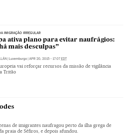
DA IMIGRAÇÃO IRREGULAR
a ativa plano para evitar naufrágios:
há mais desculpas”
LLÁN
|
Luxemburgo
|
APR 20, 2015 - 17:07
EDT
ropeia vai reforçar recursos da missão de vigilância
a Tritão
odes
nas de imigrantes naufragou perto da ilha grega de
a praia de Séfiros, e depois afundou.