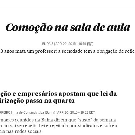
Comoção na sala de aula
EL PAÍS
|
APR 20, 2015 - 19:51
EDT
3 anos mata um professor: a sociedade tem a obrigação de refle
ção e empresários apostam que lei da
irização passa na quarta
RREIRO
|
Ilha de Comandatuba (Bahia)
|
APR 20, 2015 - 19:22
EDT
ntares reunidos na Bahia dizem que "susto" da semana
não vai se repetir Lei é rejeitada por sindicatos e sofreu
cia nas redes sociais