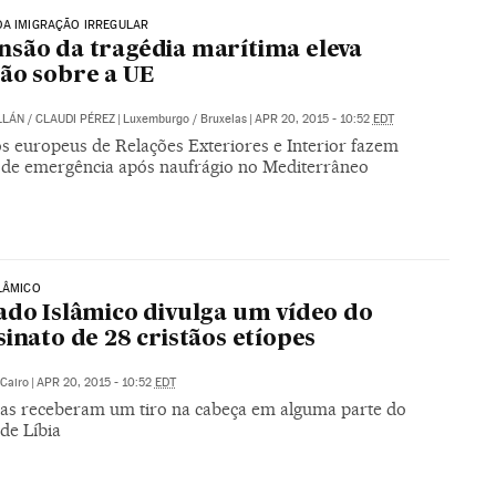
DA IMIGRAÇÃO IRREGULAR
são da tragédia marítima eleva
ão sobre a UE
LLÁN
/
CLAUDI PÉREZ
|
Luxemburgo / Bruxelas
|
APR 20, 2015 - 10:52
EDT
os europeus de Relações Exteriores e Interior fazem
 de emergência após naufrágio no Mediterrâneo
LÂMICO
ado Islâmico divulga um vídeo do
sinato de 28 cristãos etíopes
Cairo
|
APR 20, 2015 - 10:52
EDT
mas receberam um tiro na cabeça em alguma parte do
de Líbia