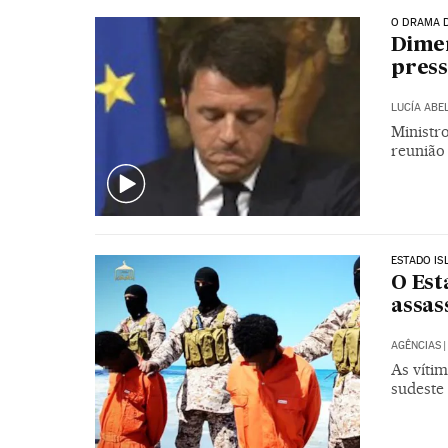
O DRAMA 
Dimen
press
LUCÍA ABE
Ministr
reunião
ESTADO IS
O Est
assas
AGÊNCIAS
|
As víti
sudeste 