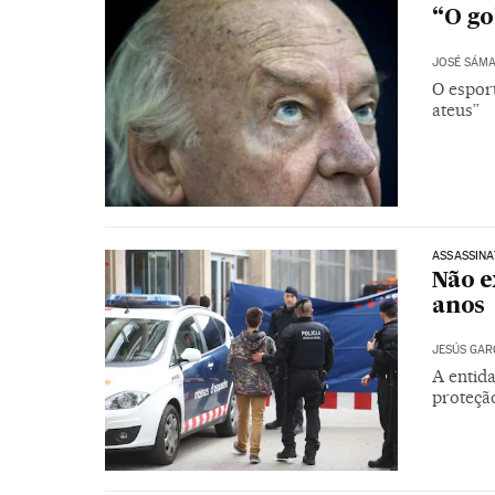
“O go
JOSÉ SÁM
O espor
ateus”
ASSASSIN
Não e
anos
JESÚS GAR
A entid
proteçã