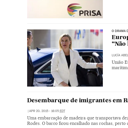
O DRAMA 
Europ
“Não 
LUCÍA ABE
União Eu
marítim
Desembarque de imigrantes em R
|
APR 20, 2015 - 16:05
EDT
Uma embarcação de madeira que transportava deze
Rodes. O barco ficou encalhado nas rochas, perto d