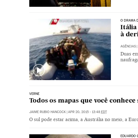
O DRAMA 
Itáli
à der
AGÊNCIAS
|
Duas em
naufrag
VERNE
Todos os mapas que você conhece 
JAIME RUBIO HANCOCK
|
APR 20, 2015 - 13:48
EDT
O sul pode estar acima, a Austrália no meio, a Euro
EDUARDO 