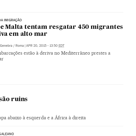
DA IMIGRAÇÃO
a e Malta tentam resgatar 450 migrantes
iva em alto mar
Genebra / Roma
|
APR 20, 2015 - 13:50
EDT
barcações estão à deriva no Mediterrâneo prestes a
ar
são ruins
pa abaixo à esquerda e a África à direita
GALEANO