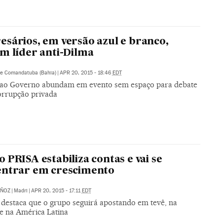
sários, em versão azul e branco,
m líder anti-Dilma
de Comandatuba (Bahia)
|
APR 20, 2015 - 18:46
EDT
s ao Governo abundam em evento sem espaço para debate
orrupção privada
 PRISA estabiliza contas e vai se
entrar em crescimento
ÑOZ
|
Madri
|
APR 20, 2015 - 17:11
EDT
 destaca que o grupo seguirá apostando em tevê, na
e na América Latina