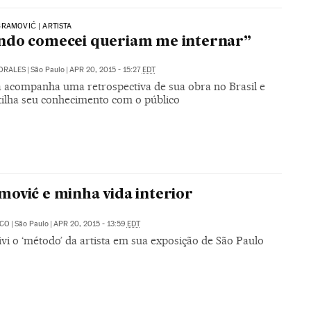
RAMOVIĆ | ARTISTA
ndo comecei queriam me internar”
ORALES
|
São Paulo
|
APR 20, 2015 - 15:27
EDT
ta acompanha uma retrospectiva de sua obra no Brasil e
ilha seu conhecimento com o público
ović e minha vida interior
ECO
|
São Paulo
|
APR 20, 2015 - 13:59
EDT
vi o ‘método’ da artista em sua exposição de São Paulo