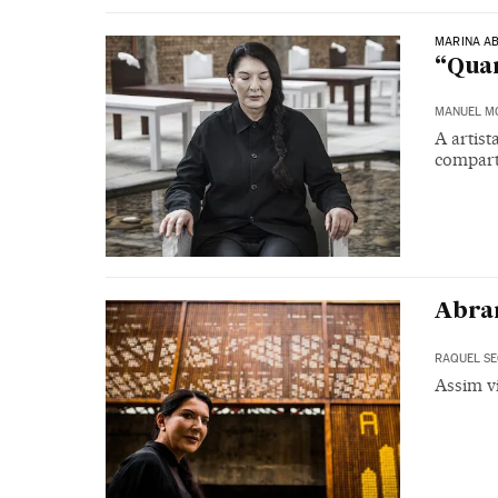
MARINA AB
“Qua
MANUEL M
A artis
compart
Abram
RAQUEL S
Assim vi