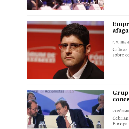
Empre
afaga
F. M.
|
Ilha 
Crítica
sobre c
Grupo
conc
RAMÓN MU
Cebrián
Europa 