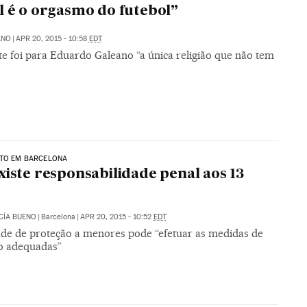
l é o orgasmo do futebol”
ANO
|
APR 20, 2015 - 10:58
EDT
te foi para Eduardo Galeano “a única religião que não tem
ATO EM BARCELONA
xiste responsabilidade penal aos 13
CÍA BUENO
|
Barcelona
|
APR 20, 2015 - 10:52
EDT
ade de proteção a menores pode “efetuar as medidas de
o adequadas”