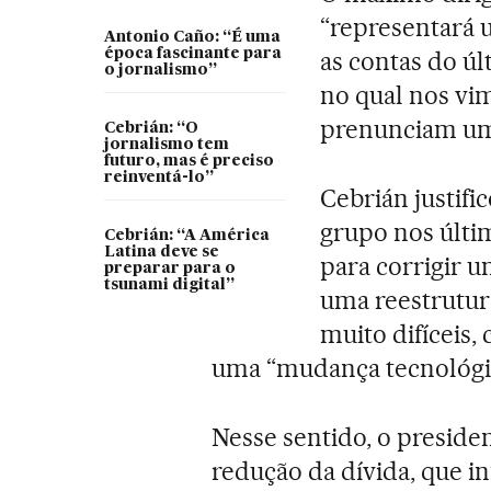
“representará 
Antonio Caño: “É uma
época fascinante para
as contas do úl
o jornalismo”
no qual nos vim
prenunciam uma
Cebrián: “O
jornalismo tem
futuro, mas é preciso
reinventá-lo”
Cebrián justifi
grupo nos últim
Cebrián: “A América
Latina deve se
para corrigir 
preparar para o
tsunami digital”
uma reestrutur
muito difíceis,
uma “mudança tecnológic
Nesse sentido, o preside
redução da dívida, que i