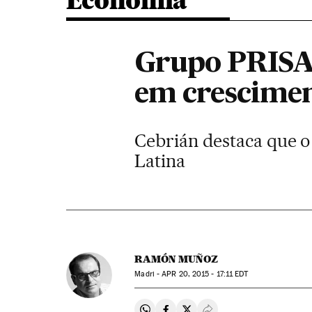
Economia
Grupo PRISA e
em crescime
Cebrián destaca que o
Latina
RAMÓN MUÑOZ
Madri -
APR
20, 2015 - 17:11
EDT