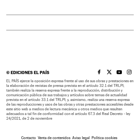
©
EDICIONES EL PAÍS
EL PAÍS BRASIL EN
EL PAÍS BRASI
EL PAÍS B
EL PA
EL PAÍS ejerce la oposición expresa frente al uso de sus obras y prestaciones en
la elaboración de revistas de prensa prevista en el artículo 32.1 del TRLPI;
también realiza la reserva expresa frente a la reproducción, distribución y
comunicación pública de sus trabajos y artículos sobre temas de actualidad
prevista en el artículo 33.1 del TRLPI; y, asimismo, realiza una reserva expresa
de las reproducciones y usos de las obras y otras prestaciones accesibles desde
este sitio web a medios de lectura mecánica u otros medios que resulten
adecuados a tal fin de conformidad con el artículo 67.3 del Real Decreto - ley
24/2021, de 2 de noviembre
Contacto
Venta de contenidos
Aviso legal
Política cookies