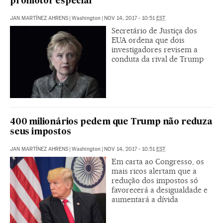
promotor especial
JAN MARTÍNEZ AHRENS
|
Washington
|
NOV 14, 2017 - 10:51
EST
Secretário de Justiça dos
EUA ordena que dois
investigadores revisem a
conduta da rival de Trump
400 milionários pedem que Trump não reduza
seus impostos
JAN MARTÍNEZ AHRENS
|
Washington
|
NOV 14, 2017 - 10:51
EST
Em carta ao Congresso, os
mais ricos alertam que a
redução dos impostos só
favorecerá a desigualdade e
aumentará a dívida