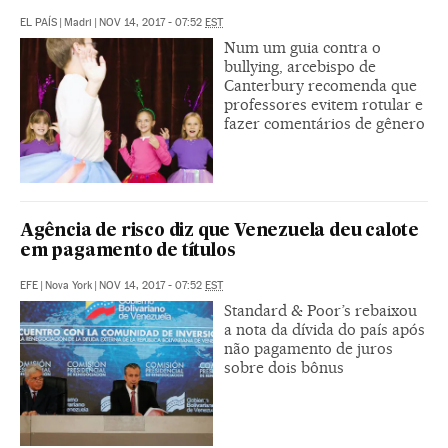
EL PAÍS
|
Madri
|
NOV 14, 2017 - 07:52
EST
Num um guia contra o
bullying, arcebispo de
Canterbury recomenda que
professores evitem rotular e
fazer comentários de gênero
Agência de risco diz que Venezuela deu calote
em pagamento de títulos
EFE
|
Nova York
|
NOV 14, 2017 - 07:52
EST
Standard & Poor’s rebaixou
a nota da dívida do país após
não pagamento de juros
sobre dois bônus