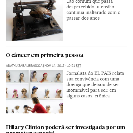
Tão comum que passa
despercebido, utensílio
continua inalterado com o
passar dos anos
​O câncer em primeira pessoa
ANATXU ZABALBEASCOA
|
NOV 14, 2017 - 10:51
EST
Jornalista do EL PAÍS relata
sua convivência com uma
doença que deixou de ser
inominável para ser, em
alguns casos, crônica
Hillary Clinton poderá ser investigada por um