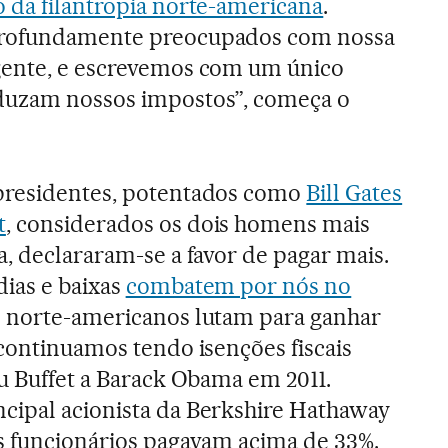
o da filantropia norte-americana
.
profundamente preocupados com nossa
gente, e escrevemos com um único
duzam nossos impostos”, começa o
presidentes, potentados como
Bill Gates
t
, considerados os dois homens mais
a, declararam-se a favor de pagar mais.
ias e baixas
combatem por nós no
s norte-americanos lutam para ganhar
 continuamos tendo isenções fiscais
eu Buffet a Barack Obama em 2011.
cipal acionista da Berkshire Hathaway
s funcionários pagavam acima de 33%.