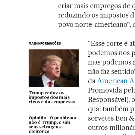
criar mais empregos de q
reduzindo os impostos d
povo norte-americano”, d
“Esse corte é 
MAIS INFORMAÇÕES
podemos nos pe
mas podemos re
não faz sentido
da
American Ai
Promovida pel
Trump reduz os
Responsável), 
impostos dos mais
ricos e das empresas
qual também p
sorvetes Ben & 
Opinião | O problema
não é Trump, e sim
outros milionár
seus selvagens
eleitores