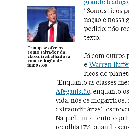
grande tradiçã
“Somos ricos 
nação e nossa 
pedido: não re
texto.
Trump se oferece
como salvador da
Já com outros 
classe trabalhadora
com redução de
e
Warren Buffe
impostos
ricos do planet
“Enquanto as classes méd
Afeganistão
, enquanto o
vida, nós os megarricos,
extraordinárias”, escrev
Naquele momento, o prin
recolhia 17%, quando seu