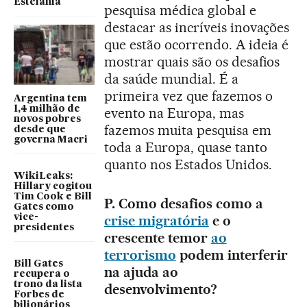
Estefanía
pesquisa médica global e
destacar as incríveis inovações
que estão ocorrendo. A ideia é
mostrar quais são os desafios
da saúde mundial. É a
primeira vez que fazemos o
Argentina tem
1,4 milhão de
evento na Europa, mas
novos pobres
fazemos muita pesquisa em
desde que
governa Macri
toda a Europa, quase tanto
quanto nos Estados Unidos.
WikiLeaks:
Hillary cogitou
Tim Cook e Bill
P. Como desafios como a
Gates como
crise migratória
e o
vice-
presidentes
crescente temor
ao
terrorismo
podem interferir
Bill Gates
na ajuda ao
recupera o
trono da lista
desenvolvimento?
Forbes de
bilionários