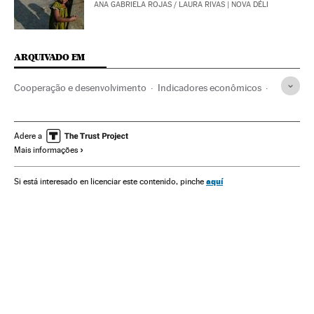
ANA GABRIELA ROJAS
/
LAURA RIVAS
| NOVA DÉLI
ARQUIVADO EM
Cooperação e desenvolvimento
Indicadores econômicos
Indicadores sociales
PNUD
Objetivos Milenio
Programas ONU
Fundações
África
ONU
Adere a
Mais informações
Desenvolvimento sustentável
Bill Gates
Brasil
Relações exteriores
Economia
Política
Sociedade
aquí
Si está interesado en licenciar este contenido, pinche
Meio ambiente
Fundación Bill y Melinda Gates
Desarrollo África
Igualdade oportunidades
Ajuda humanitária
Post-2015 Agenda
ADI
Eleições EUA 2016
Crise humanitária