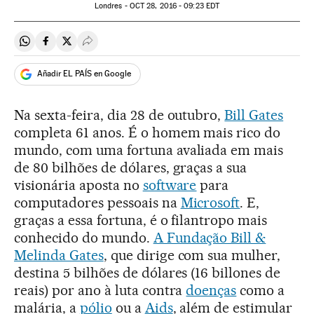
Londres -
OCT
28, 2016 - 09:23
EDT
Compartir en Whatsapp
Compartir en Facebook
Compartir en Twitter
Desplegar Redes Sociales
Añadir EL PAÍS en Google
Na sexta-feira, dia 28 de outubro,
Bill Gates
completa 61 anos. É o homem mais rico do
mundo, com uma fortuna avaliada em mais
de 80 bilhões de dólares, graças a sua
visionária aposta no
software
para
computadores pessoais na
Microsoft
. E,
graças a essa fortuna, é o filantropo mais
conhecido do mundo.
A Fundação Bill &
Melinda Gates
, que dirige com sua mulher,
destina 5 bilhões de dólares (16 billones de
reais) por ano à luta contra
doenças
como a
malária, a
pólio
ou a
Aids
, além de estimular