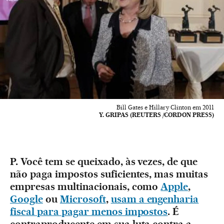
Bill Gates e Hillary Clinton em 2011
Y. GRIPAS (REUTERS /CORDON PRESS)
P. Você tem se queixado, às vezes, de que
não paga impostos suficientes, mas muitas
empresas multinacionais, como
Apple
,
Google
ou
Microsoft
,
usam a engenharia
fiscal para pagar menos impostos
. É
contraproducente em sua luta contra a