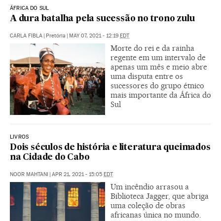
ÁFRICA DO SUL
A dura batalha pela sucessão no trono zulu
CARLA FIBLA
|
Pretória
|
MAY 07, 2021 - 12:19
EDT
Morte do rei e da rainha
regente em um intervalo de
apenas um mês e meio abre
uma disputa entre os
sucessores do grupo étnico
mais importante da África do
Sul
LIVROS
Dois séculos de história e literatura queimados
na Cidade do Cabo
NOOR MAHTANI
|
APR 21, 2021 - 15:05
EDT
Um incêndio arrasou a
Biblioteca Jagger, que abriga
uma coleção de obras
africanas única no mundo.