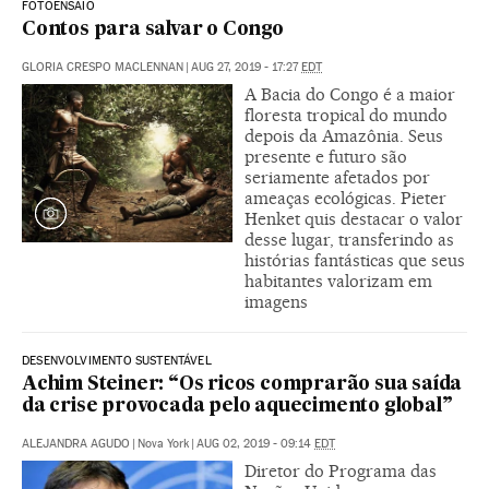
FOTOENSAIO
Contos para salvar o Congo
GLORIA CRESPO MACLENNAN
|
AUG 27, 2019 - 17:27
EDT
A Bacia do Congo é a maior
floresta tropical do mundo
depois da Amazônia. Seus
presente e futuro são
seriamente afetados por
ameaças ecológicas. Pieter
Henket quis destacar o valor
desse lugar, transferindo as
histórias fantásticas que seus
habitantes valorizam em
imagens
DESENVOLVIMENTO SUSTENTÁVEL
Achim Steiner: “Os ricos comprarão sua saída
da crise provocada pelo aquecimento global”
ALEJANDRA AGUDO
|
Nova York
|
AUG 02, 2019 - 09:14
EDT
Diretor do Programa das