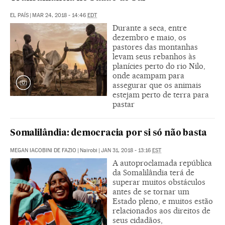
EL PAÍS
|
MAR 24, 2018 - 14:46
EDT
Durante a seca, entre
dezembro e maio, os
pastores das montanhas
levam seus rebanhos às
planícies perto do rio Nilo,
onde acampam para
assegurar que os animais
estejam perto de terra para
pastar
Somalilândia: democracia por si só não basta
MEGAN IACOBINI DE FAZIO
|
Nairobi
|
JAN 31, 2018 - 13:16
EST
A autoproclamada república
da Somalilândia terá de
superar muitos obstáculos
antes de se tornar um
Estado pleno, e muitos estão
relacionados aos direitos de
seus cidadãos,