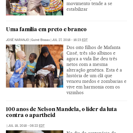
movimento tende a se
estabilizar
Uma família em preto e branco
JOSÉ NARANJO
|
Guiné Bissau
|
JUL 27, 2018 - 16:23
EDT
Dos oito filhos de Mafanta
Cissé, três são albinos e
agora a vida lhe deu três
netos com a mesma
alteração genética. Esta é a
história de um clã que
venceu medos e zombarias e
vive em harmonia com os
vizinhos
100 anos de Nelson Mandela, o líder da luta
contra o apartheid
|
JUL 18, 2018 - 08:22
EDT