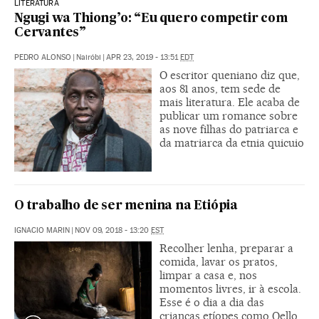
LITERATURA
Ngugi wa Thiong’o: “Eu quero competir com
Cervantes”
PEDRO ALONSO
|
Nairóbi
|
APR 23, 2019 - 13:51
EDT
O escritor queniano diz que,
aos 81 anos, tem sede de
mais literatura. Ele acaba de
publicar um romance sobre
as nove filhas do patriarca e
da matriarca da etnia quicuio
O trabalho de ser menina na Etiópia
IGNACIO MARIN
|
NOV 09, 2018 - 13:20
EST
Recolher lenha, preparar a
comida, lavar os pratos,
limpar a casa e, nos
momentos livres, ir à escola.
Esse é o dia a dia das
crianças etíopes como Qello,