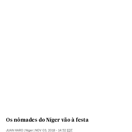
Os nômades do Níger vão à festa
JUAN HARO
|
Níger
|
NOV 03, 2018 - 14:52
EDT