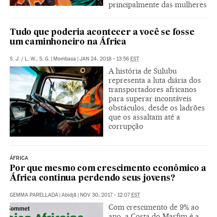
principalmente das mulheres
Tudo que poderia acontecer a você se fosse
um caminhoneiro na África
S. J.
/
L. W., S. G.
|
Mombasa
|
JAN 24, 2018 - 13:56
EST
A história de Sulubu
representa a luta diária dos
transportadores africanos
para superar incontáveis
obstáculos, desde os ladrões
que os assaltam até a
corrupção
ÁFRICA
Por que mesmo com crescimento econômico a
África continua perdendo seus jovens?
GEMMA PARELLADA
|
Abidjã
|
NOV 30, 2017 - 12:07
EST
Com crescimento de 9% ao
ano, a Costa do Marfim é a