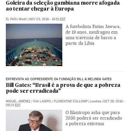
Goleira da seleção gambiana morre afogada
ao tentar chegar à Europa
EL PAÍS
|
Madri
|
NOV 03, 2016 - 16:51
EDT
A futebolista Fatim Jawara,
de 19 anos, naufragou em
uma travessia de barco a
partir da Líbia
ENTREVISTA AO COPRESIDENTE DA FUNDAÇÃO BILL & MELINDA GATES
Bill Gates: “Brasil é a prova de que a pobreza
pode ser erradicada”
MIGUEL JIMÉNEZ
/
EVA LADIPO
/
FLORENTINE COLLOMP
|
Londres
|
OCT 28, 2016 -
09:23
EDT
O filantropo acha que para
2030 poderá ser erradicado
a pobreza extrema