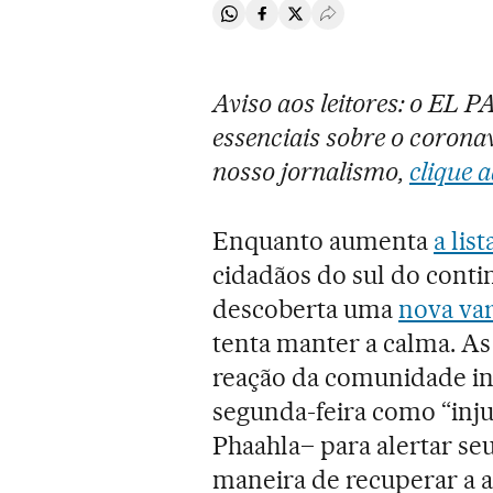
Compartir en Whatsapp
Compartir en Facebook
Compartir en Twitter
Desplegar Redes Soci
Aviso aos leitores: o EL 
essenciais sobre o coronav
nosso jornalismo,
clique a
Enquanto aumenta
a lis
cidadãos do sul do contin
descoberta uma
nova var
tenta manter a calma. As
reação da comunidade in
segunda-feira como “inju
Phaahla– para alertar seu
maneira de recuperar a 