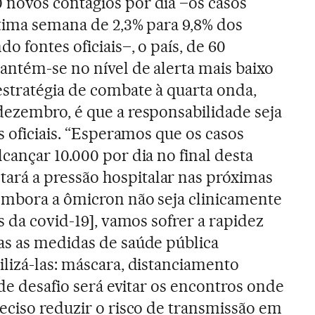
novos contágios por dia –os casos
tima semana de 2,3% para 9,8% dos
o fontes oficiais–, o país, de 60
antém-se no nível de alerta mais baixo
stratégia de combate à quarta onda,
ezembro, é que a responsabilidade seja
s oficiais. “Esperamos que os casos
cançar 10.000 por dia no final desta
rá a pressão hospitalar nas próximas
embora a ômicron não seja clinicamente
s da covid-19], vamos sofrer a rapidez
as as medidas de saúde pública
lizá-las: máscara, distanciamento
nde desafio será evitar os encontros onde
eciso reduzir o risco de transmissão em