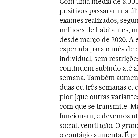
Com uma média de 3.000 
positivos passaram na úl
exames realizados, segund
milhões de habitantes, m
desde março de 2020. A e
esperada para o mês de d
individual, sem restriçõe
continuem subindo até al
semana. Também aumenta
duas ou três semanas e, 
pior [que outras variante
com que se transmite. M
funcionam, e devemos uti
social, ventilação. O gra
o contágio aumenta. É pr