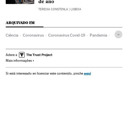
de ano
TEREIXA CONSTENLA
| LISBOA
ARQUIVADO EM
Ciência
Coronavirus
Coronavirus Covid-19
Pandemia
Infeções
Doenças respiratórias
Emergencia sanitaria
Doenças infecciosas
África do Sul
África
Reino Unido
Adere a
Mais informações
Japão
Israel
Epidemiologia
Bioquímica
Voo
Fronteiras
Contágio
aquí
Si está interesado en licenciar este contenido, pinche