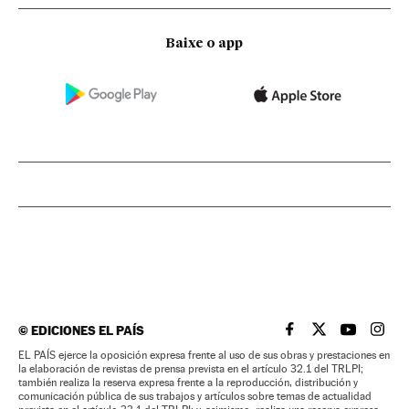
Baixe o app
©
EDICIONES EL PAÍS
EL PAÍS BRASIL EN
EL PAÍS BRASI
EL PAÍS B
EL PA
EL PAÍS ejerce la oposición expresa frente al uso de sus obras y prestaciones en
la elaboración de revistas de prensa prevista en el artículo 32.1 del TRLPI;
también realiza la reserva expresa frente a la reproducción, distribución y
comunicación pública de sus trabajos y artículos sobre temas de actualidad