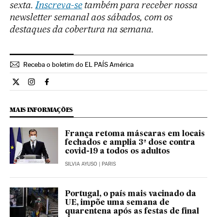
sexta.
Inscreva-se
também para receber nossa
newsletter semanal aos sábados, com os
destaques da cobertura na semana.
Receba o boletim do EL PAÍS América
Ciencia El País Brasil en Twitter
Ciencia El País Brasil en Instagram
Ciencia El País Brasil en Facebook
MAIS INFORMAÇÕES
França retoma máscaras em locais
fechados e amplia 3ª dose contra
covid-19 a todos os adultos
SILVIA AYUSO
| PARIS
Portugal, o país mais vacinado da
UE, impõe uma semana de
quarentena após as festas de final