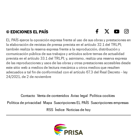
©
EDICIONES EL PAÍS
EL PAÍS BRASIL EN
EL PAÍS BRASI
EL PAÍS B
EL PA
EL PAÍS ejerce la oposición expresa frente al uso de sus obras y prestaciones en
la elaboración de revistas de prensa prevista en el artículo 32.1 del TRLPI;
también realiza la reserva expresa frente a la reproducción, distribución y
comunicación pública de sus trabajos y artículos sobre temas de actualidad
prevista en el artículo 33.1 del TRLPI; y, asimismo, realiza una reserva expresa
de las reproducciones y usos de las obras y otras prestaciones accesibles desde
este sitio web a medios de lectura mecánica u otros medios que resulten
adecuados a tal fin de conformidad con el artículo 67.3 del Real Decreto - ley
24/2021, de 2 de noviembre
Contacto
Venta de contenidos
Aviso legal
Política cookies
Política de privacidad
Mapa
Suscripciones EL PAÍS
Suscripciones empresas
RSS
Índice
Noticias de hoy