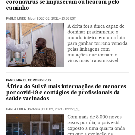
coronavírus se impuseram ou ficaram pelo
caminho
PABLO LINDE
|
Madri
|
DEC 02, 2021 - 13:36
EST
A delta foi a única capaz de
dominar praticamente o
mundo inteiro em uma luta
para ganhar terreno vencida
pelas linhagens com
mutações que tornam o
vírus mais transmissível
PANDEMIA DE CORONAVÍRUS
África do Sul vê mais internações de menores
por covid-19 e contágios de profissionais da
saúde vacinados
CARLA FIBLA
|
Pretória
|
DEC 02, 2021 - 09:22
EST
Com mais de 8.000 novos
casos por dia, o país está
exposto a uma quarta onda
em que a evolução da