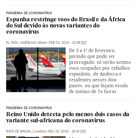
PANDEMIA DE CORONAVÍRUS
Espanha restringe voos do Brasil e da África
do Sul devido às novas variantes do
coronavírus
EL PAÍS / AGÊNCIAS
|
Madri
|
FEB 02, 2021 - 13:28
EST
De 3 a 17 de fevereiro,
período que pode ser
prorrogado, só serão aceitos
voos ocupados por cidadãos
espanhóis, de Andorra e
residentes nesses dois
países, ou que façam escala
de menos de 24 horas
PANDEMIA DE CORONAVÍRUS
Reino Unido detecta pelo menos dois casos da
variante sul-africana do coronavírus
RAFA DE MIGUEL
|
Londres
|
DEC 23, 2020 - 16:15
EST