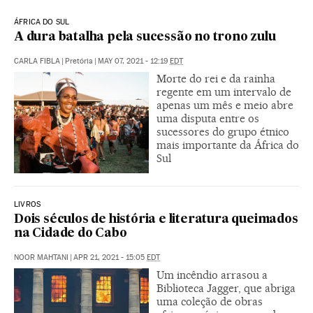
ÁFRICA DO SUL
A dura batalha pela sucessão no trono zulu
CARLA FIBLA
|
Pretória
|
MAY 07, 2021 - 12:19
EDT
Morte do rei e da rainha
regente em um intervalo de
apenas um mês e meio abre
uma disputa entre os
sucessores do grupo étnico
mais importante da África do
Sul
LIVROS
Dois séculos de história e literatura queimados
na Cidade do Cabo
NOOR MAHTANI
|
APR 21, 2021 - 15:05
EDT
Um incêndio arrasou a
Biblioteca Jagger, que abriga
uma coleção de obras