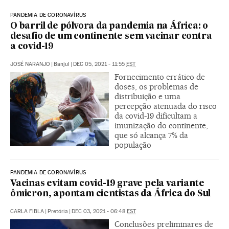
PANDEMIA DE CORONAVÍRUS
O barril de pólvora da pandemia na África: o
desafio de um continente sem vacinar contra
a covid-19
JOSÉ NARANJO
|
Banjul
|
DEC 05, 2021 - 11:55
EST
Fornecimento errático de
doses, os problemas de
distribuição e uma
percepção atenuada do risco
da covid-19 dificultam a
imunização do continente,
que só alcança 7% da
população
PANDEMIA DE CORONAVÍRUS
Vacinas evitam covid-19 grave pela variante
ômicron, apontam cientistas da África do Sul
CARLA FIBLA
|
Pretória
|
DEC 03, 2021 - 06:48
EST
Conclusões preliminares de