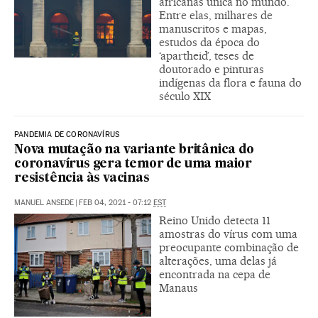
africanas única no mundo.
Entre elas, milhares de
manuscritos e mapas,
estudos da época do
‘apartheid’, teses de
doutorado e pinturas
indígenas da flora e fauna do
século XIX
PANDEMIA DE CORONAVÍRUS
Nova mutação na variante britânica do
coronavírus gera temor de uma maior
resistência às vacinas
MANUEL ANSEDE
|
FEB 04, 2021 - 07:12
EST
Reino Unido detecta 11
amostras do vírus com uma
preocupante combinação de
alterações, uma delas já
encontrada na cepa de
Manaus