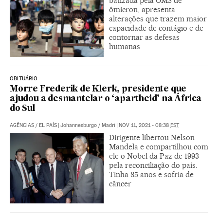
batizada pela OMS de
ômicron, apresenta
alterações que trazem maior
capacidade de contágio e de
contornar as defesas
humanas
OBITUÁRIO
Morre Frederik de Klerk, presidente que
ajudou a desmantelar o ‘apartheid’ na África
do Sul
AGÊNCIAS
/
EL PAÍS
|
Johannesburgo / Madri
|
NOV 11, 2021 - 08:38
EST
Dirigente libertou Nelson
Mandela e compartilhou com
ele o Nobel da Paz de 1993
pela reconciliação do país.
Tinha 85 anos e sofria de
câncer