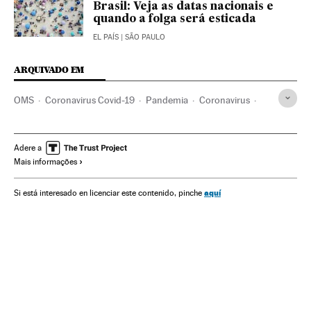
Brasil: Veja as datas nacionais e
quando a folga será esticada
EL PAÍS
| SÃO PAULO
ARQUIVADO EM
OMS
Coronavirus Covid-19
Pandemia
Coronavirus
Doenças infecciosas
Doenças respiratórias
Ministério Saúde
África do Sul
África
Ciência
Adere a
Mais informações
Transmissão doenças
aquí
Si está interesado en licenciar este contenido, pinche