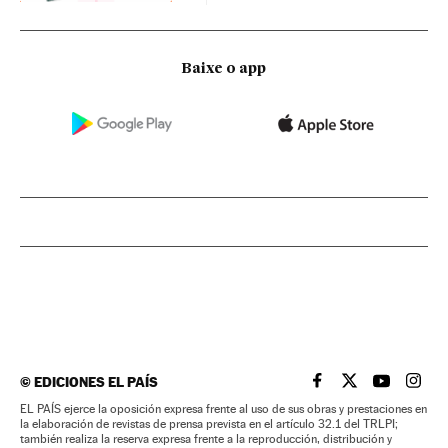
Baixe o app
©
EDICIONES EL PAÍS
EL PAÍS BRASIL EN
EL PAÍS BRASI
EL PAÍS B
EL PA
EL PAÍS ejerce la oposición expresa frente al uso de sus obras y prestaciones en
la elaboración de revistas de prensa prevista en el artículo 32.1 del TRLPI;
también realiza la reserva expresa frente a la reproducción, distribución y