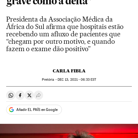
grave como a delta”
Presidenta da Associação Médica da
África do Sul afirma que hospitais estão
recebendo um afluxo de pacientes que
“chegam por outro motivo, e quando
fazem o exame dão positivo”
CARLA FIBLA
Pretória -
DEC
13, 2021 - 06:33
EST
Compartir en Whatsapp
Compartir en Facebook
Compartir en Twitter
Desplegar Redes Sociales
Añadir EL PAÍS en Google