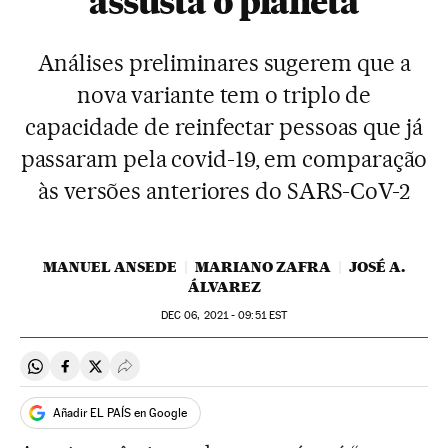
assusta o planeta
Análises preliminares sugerem que a
nova variante tem o triplo de
capacidade de reinfectar pessoas que já
passaram pela covid-19, em comparação
às versões anteriores do SARS-CoV-2
MANUEL ANSEDE
MARIANO ZAFRA
JOSÉ A.
ÁLVAREZ
DEC
06, 2021 - 09:51
EST
Compartir en Whatsapp
Compartir en Facebook
Compartir en Twitter
Desplegar Redes Sociales
Añadir EL PAÍS en Google