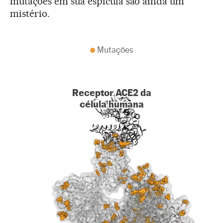
mutações em sua espícula são ainda um
mistério.
Mutações
Receptor ACE2 da
célula humana