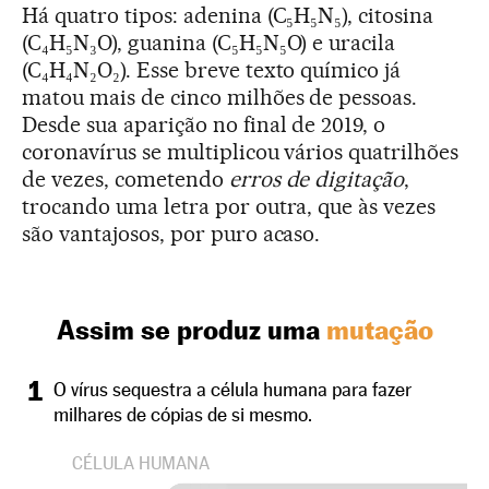
Há quatro tipos: adenina (C₅H₅N₅), citosina
(C₄H₅N₃O), guanina (C₅H₅N₅O) e uracila
(C₄H₄N₂O₂). Esse breve texto químico já
matou mais de cinco milhões de pessoas.
Desde sua aparição no final de 2019, o
coronavírus se multiplicou vários quatrilhões
de vezes, cometendo
erros de digitação
,
trocando uma letra por outra, que às vezes
são vantajosos, por puro acaso.
Assim se produz uma
mutação
1
O vírus sequestra a célula humana para fazer
milhares de cópias de si mesmo.
CÉLULA HUMANA