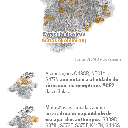
Espícula do vírus
mutado (ômicron)
Fonte: GISAID e CoVariants.
As mutações Q498R, N501Y e
S477N
aumentam a afinidade do
vírus com os receptores ACE2
das células.
Mutações associadas a uma
possível
maior capacidade de
escapar dos anticorpos
: G339D,
S371L, S373P, S375F, K417N, G446S