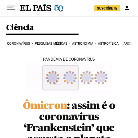
Pular para o conteúdo
SUSCRÍBETE
Ciência
CORONAVÍRUS
PESQUISAS MÉDICAS
ASTRONOMIA
ASTROFÍSICA
ARQUEO
PANDEMIA DE CORONAVÍRUS
Ômicron
: assim é o
coronavírus
‘Frankenstein’ que