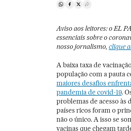
Compartir en Whatsapp
Compartir en Facebook
Compartir en Twitter
Desplegar Redes Soci
Aviso aos leitores: o EL 
essenciais sobre o coronav
nosso jornalismo,
clique a
A baixa taxa de vacinação
população com a pauta 
maiores desafios enfren
pandemia de covid-19
. O
problemas de acesso às 
países ricos foram o prin
não o único. A isso se s
vacinas que chegam tard