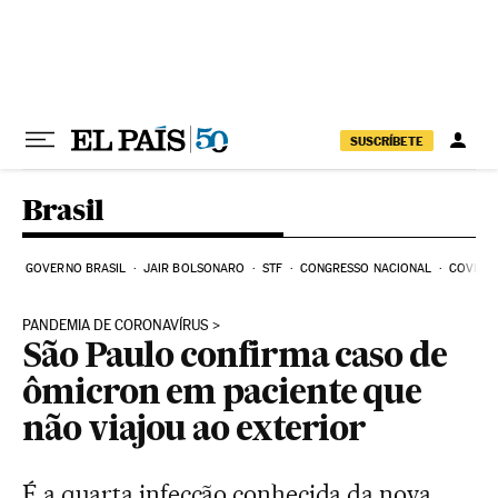
Pular para o conteúdo
SUSCRÍBETE
Brasil
GOVERNO BRASIL
JAIR BOLSONARO
STF
CONGRESSO NACIONAL
COVID-1
PANDEMIA DE CORONAVÍRUS
São Paulo confirma caso de
ômicron em paciente que
não viajou ao exterior
É a quarta infecção conhecida da nova