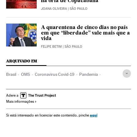
na orla de Copacabana
JOANA OLIVEIRA
| SÃO PAULO
A quarentena de cinco dias no país
em que “liberdade” vale mais que a
vida
FELIPE BETIM
| SÃO PAULO
ARQUIVADO EM
Brasil
OMS
Coronavirus Covid-19
Pandemia
Coronavirus
Doenças infecciosas
Doenças respiratórias
Ministério Saúde
São Paulo
Rio Grande do Sul
Adere a
Mais informações
Porto Alegre
Estado São Paulo
aquí
Si está interesado en licenciar este contenido, pinche