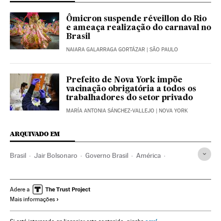
Ômicron suspende réveillon do Rio
e ameaça realização do carnaval no
Brasil
NAIARA GALARRAGA GORTÁZAR
| SÃO PAULO
Prefeito de Nova York impõe
vacinação obrigatória a todos os
trabalhadores do setor privado
MARÍA ANTONIA SÁNCHEZ-VALLEJO
| NOVA YORK
ARQUIVADO EM
Brasil
Jair Bolsonaro
Governo Brasil
América
Governo
Presidente Brasil
Presidência Brasil
Pandemia
Marcelo Queiroga
Ministério Saúde
Adere a
Mais informações
Ultradireita
Coronavirus
Coronavirus Covid-19
Vacinas
Vacinação