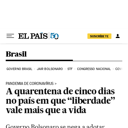
Pular para o conteúdo
SUSCRÍBETE
Brasil
GOVERNO BRASIL
JAIR BOLSONARO
STF
CONGRESSO NACIONAL
COVID-1
PANDEMIA DE CORONAVÍRUS
A quarentena de cinco dias
no país em que “liberdade”
vale mais que a vida
Governo Bolsonaro se nega a adotar