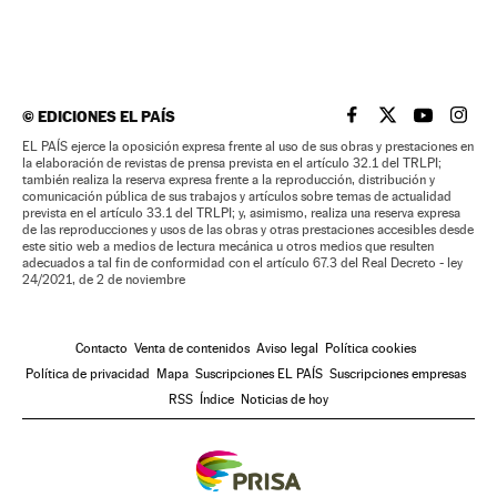
©
EDICIONES EL PAÍS
EL PAÍS BRASIL EN
EL PAÍS BRASI
EL PAÍS B
EL PA
EL PAÍS ejerce la oposición expresa frente al uso de sus obras y prestaciones en
la elaboración de revistas de prensa prevista en el artículo 32.1 del TRLPI;
también realiza la reserva expresa frente a la reproducción, distribución y
comunicación pública de sus trabajos y artículos sobre temas de actualidad
prevista en el artículo 33.1 del TRLPI; y, asimismo, realiza una reserva expresa
de las reproducciones y usos de las obras y otras prestaciones accesibles desde
este sitio web a medios de lectura mecánica u otros medios que resulten
adecuados a tal fin de conformidad con el artículo 67.3 del Real Decreto - ley
24/2021, de 2 de noviembre
Contacto
Venta de contenidos
Aviso legal
Política cookies
Política de privacidad
Mapa
Suscripciones EL PAÍS
Suscripciones empresas
RSS
Índice
Noticias de hoy