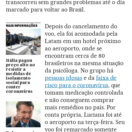
transcorreu sem grandes problemas até o dia
marcado para voltar ao Brasil.
Depois do cancelamento do
MAIS INFORMAÇÕES
voo, ela foi acomodada pela
Latam em um hotel próximo
ao aeroporto, onde se
encontram cerca de 80
Itália pagou
brasileiros na mesma situação
preço alto ao
da psicóloga. No grupo há
resistir a
medidas de
pessoas idosas
e da
faixa de
isolamento
social para
risco para o coronavírus
, que
conter
tomam medicação controlada
coronavírus
e não conseguem comprar
mais remédios no país. Por
conta própria, Luciana foi até
o aeroporto na terça-feira. Seu
voo foi remarcado somente