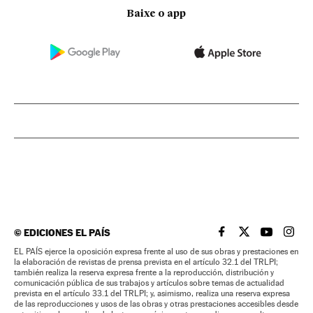
Baixe o app
©
EDICIONES EL PAÍS
EL PAÍS BRASIL EN
EL PAÍS BRASI
EL PAÍS B
EL PA
EL PAÍS ejerce la oposición expresa frente al uso de sus obras y prestaciones en
la elaboración de revistas de prensa prevista en el artículo 32.1 del TRLPI;
también realiza la reserva expresa frente a la reproducción, distribución y
comunicación pública de sus trabajos y artículos sobre temas de actualidad
prevista en el artículo 33.1 del TRLPI; y, asimismo, realiza una reserva expresa
de las reproducciones y usos de las obras y otras prestaciones accesibles desde