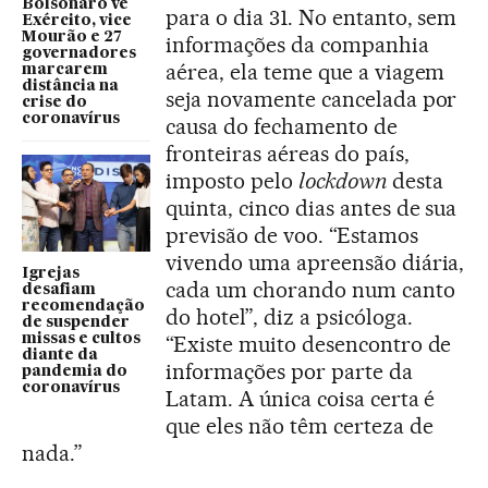
Bolsonaro vê
para o dia 31. No entanto, sem
Exército, vice
Mourão e 27
informações da companhia
governadores
aérea, ela teme que a viagem
marcarem
distância na
seja novamente cancelada por
crise do
coronavírus
causa do fechamento de
fronteiras aéreas do país,
imposto pelo
lockdown
desta
quinta, cinco dias antes de sua
previsão de voo. “Estamos
vivendo uma apreensão diária,
Igrejas
cada um chorando num canto
desafiam
recomendação
do hotel”, diz a psicóloga.
de suspender
missas e cultos
“Existe muito desencontro de
diante da
informações por parte da
pandemia do
coronavírus
Latam. A única coisa certa é
que eles não têm certeza de
nada.”