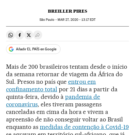
BREILLER PIRES
São Paulo -
MAR
27, 2020 - 13:17
EDT
Compartir en Whatsapp
Compartir en Facebook
Compartir en Twitter
Desplegar Redes Sociales
Añadir EL PAÍS en Google
Mais de 200 brasileiros tentam desde o início
da semana retornar de viagem da África do
Sul. Presos no país que
entrou em
confinamento total
por 21 dias a partir da
quinta-feira, devido à
pandemia de
coronavírus
, eles tiveram passagens
canceladas em cima da hora e vivem a
apreensão de não conseguir voltar ao Brasil
enquanto as
medidas de contenção à Covid-19
se agravam em território sul-africano, que já