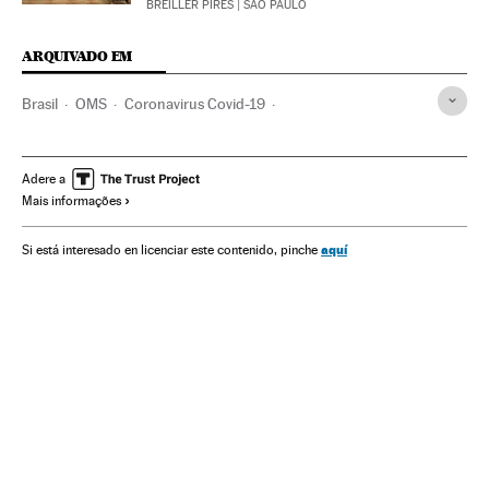
BREILLER PIRES
| SÃO PAULO
ARQUIVADO EM
Brasil
OMS
Coronavirus Covid-19
Coronavirus de Wuhan
Pandemia
Coronavirus
Doenças infecciosas
Doenças respiratórias
Adere a
Mais informações
Ministério Saúde
Epidemia
África do Sul
África
Turismo
Viagens
Doenças
Saúde
aquí
Si está interesado en licenciar este contenido, pinche
Relações exteriores
Itamaraty