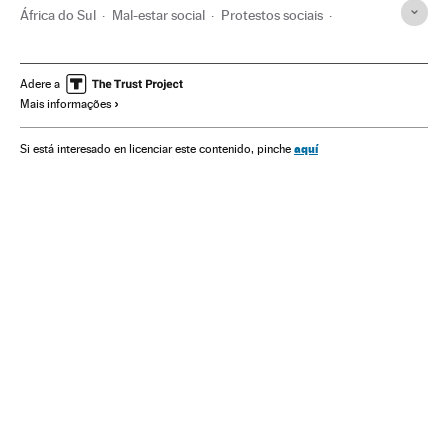
África do Sul
Mal-estar social
Protestos sociais
Apartheid
Distúrbios
Forças armadas
Violência
Violência racial
Violência policial
Jacob Zuma
África
Adere a
Mais informações
aquí
Si está interesado en licenciar este contenido, pinche