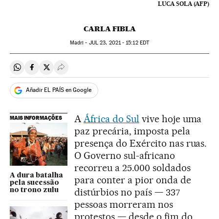
LUCA SOLA (AFP)
CARLA FIBLA
Madri -
JUL
23, 2021 - 15:12
EDT
Compartir en Whatsapp
Compartir en Facebook
Compartir en Twitter
Desplegar Redes Sociales
Añadir EL PAÍS en Google
A
África do Sul
vive hoje uma
MAIS INFORMAÇÕES
paz precária, imposta pela
presença do Exército nas ruas.
O Governo sul-africano
recorreu a 25.000 soldados
A dura batalha
para conter a pior onda de
pela sucessão
distúrbios no país — 337
no trono zulu
pessoas morreram nos
protestos — desde o fim do