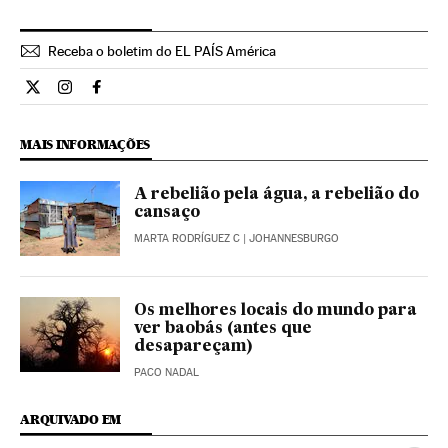
Receba o boletim do EL PAÍS América
Internacional El País Brasil en Twitter
Internacional El País Brasil en Instagram
Internacional El País Brasil en Facebook
MAIS INFORMAÇÕES
A rebelião pela água, a rebelião do
cansaço
MARTA RODRÍGUEZ C
| JOHANNESBURGO
Os melhores locais do mundo para
ver baobás (antes que
desapareçam)
PACO NADAL
ARQUIVADO EM