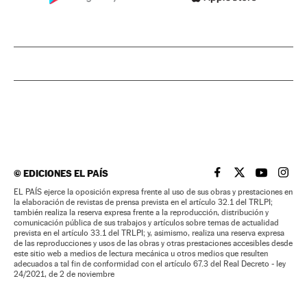
©
EDICIONES EL PAÍS
EL PAÍS BRASIL EN
EL PAÍS BRASI
EL PAÍS B
EL PA
EL PAÍS ejerce la oposición expresa frente al uso de sus obras y prestaciones en
la elaboración de revistas de prensa prevista en el artículo 32.1 del TRLPI;
también realiza la reserva expresa frente a la reproducción, distribución y
comunicación pública de sus trabajos y artículos sobre temas de actualidad
prevista en el artículo 33.1 del TRLPI; y, asimismo, realiza una reserva expresa
de las reproducciones y usos de las obras y otras prestaciones accesibles desde
este sitio web a medios de lectura mecánica u otros medios que resulten
adecuados a tal fin de conformidad con el artículo 67.3 del Real Decreto - ley
24/2021, de 2 de noviembre