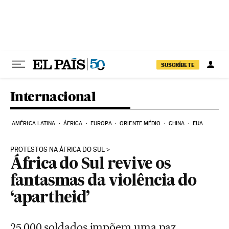
Pular para o conteúdo
SUSCRÍBETE
Internacional
AMÉRICA LATINA
ÁFRICA
EUROPA
ORIENTE MÉDIO
CHINA
EUA
PROTESTOS NA ÁFRICA DO SUL
África do Sul revive os
fantasmas da violência do
‘apartheid’
25.000 soldados impõem uma paz