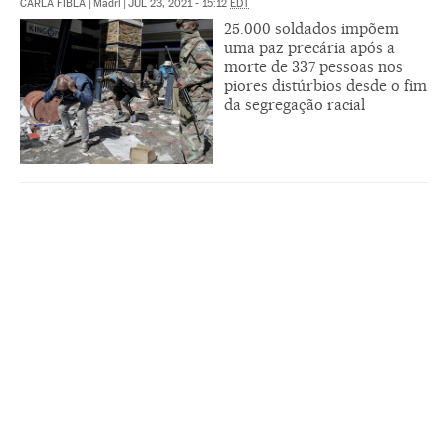
CARLA FIBLA
|
Madri
|
JUL 23, 2021 - 15:12
EDT
25.000 soldados impõem
uma paz precária após a
morte de 337 pessoas nos
piores distúrbios desde o fim
da segregação racial