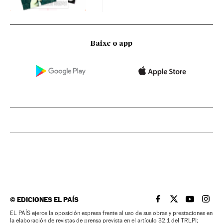
Baixe o app
©
EDICIONES EL PAÍS
EL PAÍS BRASIL EN
EL PAÍS BRASI
EL PAÍS B
EL PA
EL PAÍS ejerce la oposición expresa frente al uso de sus obras y prestaciones en
la elaboración de revistas de prensa prevista en el artículo 32.1 del TRLPI;