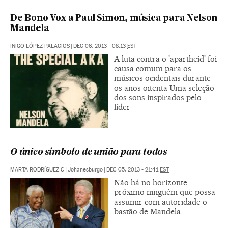
De Bono Vox a Paul Simon, música para Nelson
Mandela
IÑIGO LÓPEZ PALACIOS
|
DEC 06, 2013 - 08:13
EST
A luta contra o 'apartheid' foi
causa comum para os
músicos ocidentais durante
os anos oitenta Uma seleção
dos sons inspirados pelo
líder
O único símbolo de união para todos
MARTA RODRÍGUEZ C
|
Johanesburgo
|
DEC 05, 2013 - 21:41
EST
Não há no horizonte
próximo ninguém que possa
assumir com autoridade o
bastão de Mandela