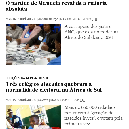
O partido de Mandela revalida a maioria
absoluta
MARTA RODRÍGUEZ C
|
Johanesburgo
|
MAY 08, 2014 - 20:05
EDT
A corrupção desgasta o
ANC, que está no poder na
África do Sul desde 1994
ELEIÇÕES NA ÁFRICA DO SUL
Três colégios atacados quebram a
normalidade eleitoral na África do Sul
MARTA RODRÍGUEZ C
|
Soweto
|
MAY 07, 2014 - 13:31
EDT
Mais de 650.000 cidadãos
pertencem à 'geração de
nascidos livres', e votam pela
primeira vez