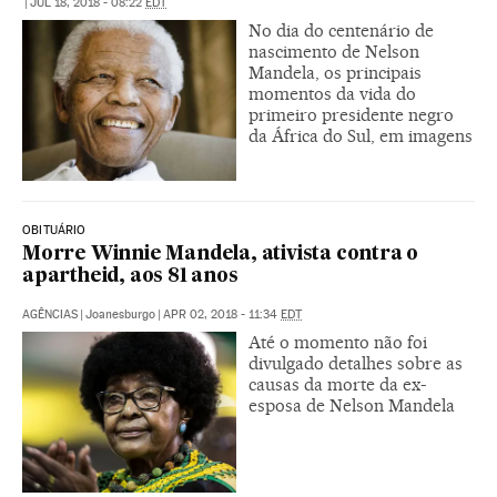
|
JUL 18, 2018 - 08:22
EDT
No dia do centenário de
nascimento de Nelson
Mandela, os principais
momentos da vida do
primeiro presidente negro
da África do Sul, em imagens
OBITUÁRIO
Morre Winnie Mandela, ativista contra o
apartheid, aos 81 anos
AGÊNCIAS
|
Joanesburgo
|
APR 02, 2018 - 11:34
EDT
Até o momento não foi
divulgado detalhes sobre as
causas da morte da ex-
esposa de Nelson Mandela