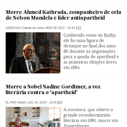
Morre Ahmed Kathrada, companheiro de cela
de Nelson Mandela e líder antiapartheid
AGENCIAS
|
Cidade do Cabo
|
MAR 28, 2017 - 12:42
EDT
Conhecido como tio Kathy,
ele foi uma figura de
destaque no final dos anos
80 durante as negociações
para a queda do apartheid e
as primeiras eleições livres
em 1994
Morre a Nobel Nadine Gordimer, a voz
literária contra o ‘apartheid’
EL PAÍS
|
Madri
|
JUL 14, 2014 - 11:33
EDT
A escritora, que obteve o
grande reconhecimento
literário em 1991, morre em
Joanesburgo