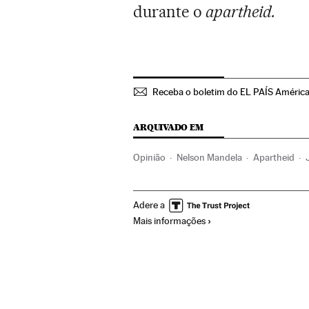
durante o
apartheid.
Receba o boletim do EL PAÍS Améric
ARQUIVADO EM
Opinião
Nelson Mandela
Apartheid
África subsaariana
África meridional
D
Adere a
Ideologias
Problemas sociais
Delitos
Mais informações