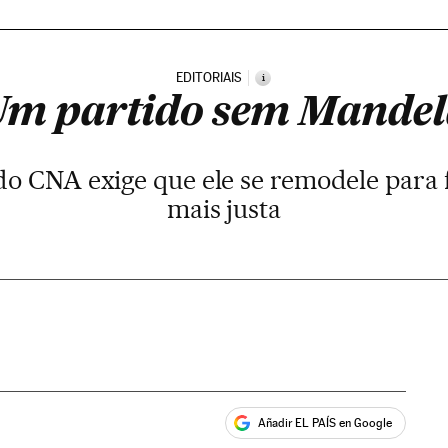
EDITORIAIS
i
Um partido sem Mandel
do CNA exige que ele se remodele para
mais justa
Añadir EL PAÍS en Google
ales