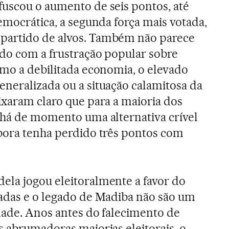
uscou o aumento de seis pontos, até
emocrática, a segunda força mais votada,
partido de alvos. Também não parece
do com a frustração popular sobre
omo a debilitada economia, o elevado
neralizada ou a situação calamitosa da
ixaram claro que para a maioria dos
 há de momento uma alternativa crível
bora tenha perdido três pontos com
ela jogou eleitoralmente a favor do
sadas e o legado de Madiba não são um
dade. Anos antes do falecimento de
s abrumadoras maiorias eleitorais, o