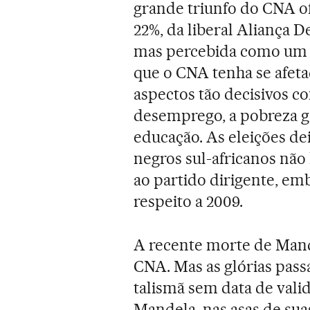
grande triunfo do CNA of
22%, da liberal Aliança D
mas percebida como um 
que o CNA tenha se afeta
aspectos tão decisivos c
desemprego, a pobreza ge
educação. As eleições de
negros sul-africanos não
ao partido dirigente, em
respeito a 2009.
A recente morte de Mand
CNA. Mas as glórias pas
talismã sem data de vali
Mandela, nas asas de sua