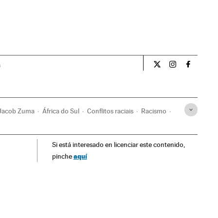
a
Opiniao El País Br
Opiniao El Pa
Opiniao 
Jacob Zuma
África do Sul
Conflitos raciais
Racismo
elitos ódio
Discriminação
África
Preconceitos
Si está interesado en licenciar este contenido,
Sociedade
Política
Justiça
aquí
pinche