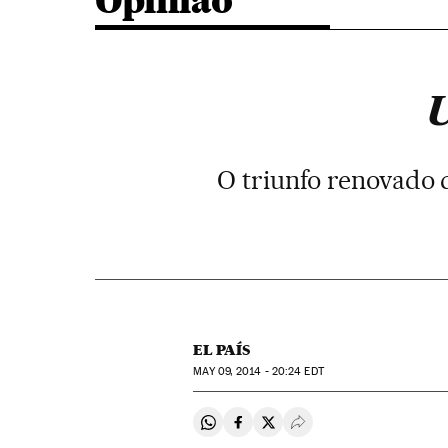
Opinião
O triunfo renovado 
EL PAÍS
MAY
09, 2014 - 20:24
EDT
Compartir en Whatsapp
Compartir en Facebook
Compartir en Twitter
Desplegar Redes Soci