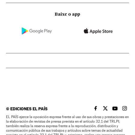
Baixe o app
©
EDICIONES EL PAÍS
EL PAÍS BRASIL EN
EL PAÍS BRASI
EL PAÍS B
EL PA
EL PAÍS ejerce la oposición expresa frente al uso de sus obras y prestaciones en
la elaboración de revistas de prensa prevista en el artículo 32.1 del TRLPI;
también realiza la reserva expresa frente a la reproducción, distribución y
comunicación pública de sus trabajos y artículos sobre temas de actualidad