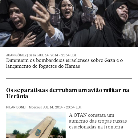
JUAN GÓMEZ
|
Gaza
|
JUL 14, 2014 - 21:54
EDT
Diminuem os bombardeios israelenses sobre Gaza e o
lançamento de foguetes do Hamas
Os separatistas derrubam um avião militar na
Ucrânia
PILAR BONET
|
Moscou
|
JUL 14, 2014 - 20:54
EDT
A OTAN constata um
aumento das tropas russas
estacionadas na fronteira