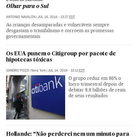
Olhar para o Sul
ANTONIO NAVALÓN
|
JUL 14, 2014 - 13:27
EDT
As crianças desamparadas e vulneráveis sempre
desgastam o triunfalismo e corroem as promessas
governamentais
Os EUA punem o Citigroup por pacote de
hipotecas tóxicas
SANDRO POZZI
|
Nova York
|
JUL 14, 2014 - 13:11
EDT
O grupo reduz em 95% o
lucro trimestral depois de
debitar 8,8 bilhões de reais
de seus resultados
Hollande: “Não perderei nem um minuto para