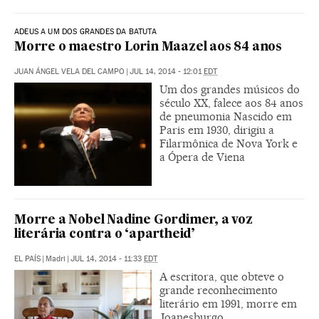
ADEUS A UM DOS GRANDES DA BATUTA
Morre o maestro Lorin Maazel aos 84 anos
JUAN ÁNGEL VELA DEL CAMPO
|
JUL 14, 2014 - 12:01
EDT
Um dos grandes músicos do
século XX, falece aos 84 anos
de pneumonia Nascido em
Paris em 1930, dirigiu a
Filarmônica de Nova York e
a Ópera de Viena
Morre a Nobel Nadine Gordimer, a voz
literária contra o ‘apartheid’
EL PAÍS
|
Madri
|
JUL 14, 2014 - 11:33
EDT
A escritora, que obteve o
grande reconhecimento
literário em 1991, morre em
Joanesburgo