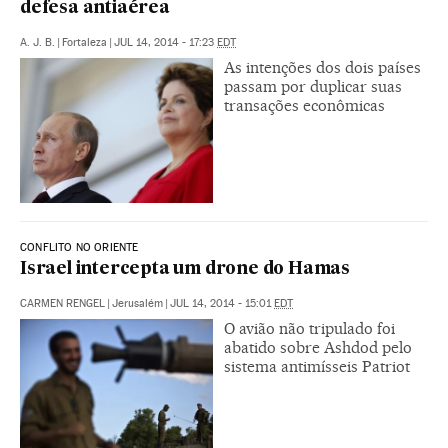
defesa antiaérea
A. J. B.
|
Fortaleza
|
JUL 14, 2014 - 17:23
EDT
As intenções dos dois países
passam por duplicar suas
transações econômicas
CONFLITO NO ORIENTE
Israel intercepta um drone do Hamas
CARMEN RENGEL
|
Jerusalém
|
JUL 14, 2014 - 15:01
EDT
O avião não tripulado foi
abatido sobre Ashdod pelo
sistema antimísseis Patriot