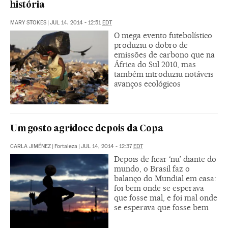
história
MARY STOKES
|
JUL 14, 2014 - 12:51
EDT
O mega evento futebolístico
produziu o dobro de
emissões de carbono que na
África do Sul 2010, mas
também introduziu notáveis
avanços ecológicos
Um gosto agridoce depois da Copa
CARLA JIMÉNEZ
|
Fortaleza
|
JUL 14, 2014 - 12:37
EDT
Depois de ficar ‘nu’ diante do
mundo, o Brasil faz o
balanço do Mundial em casa:
foi bem onde se esperava
que fosse mal, e foi mal onde
se esperava que fosse bem