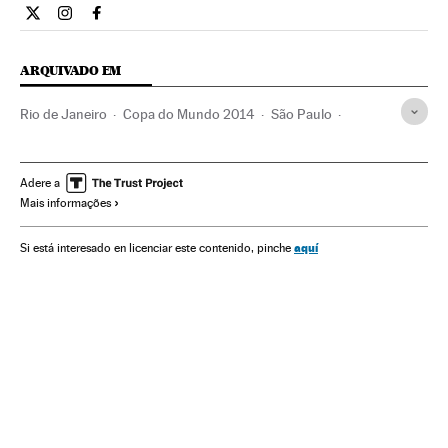
Economia El País Brasil en Twitter
Economia El País Brasil en Instagram
Economia El País Brasil en Facebook
ARQUIVADO EM
Rio de Janeiro
Copa do Mundo 2014
São Paulo
Estado Rio de Janeiro
Bahia
Fase final
Copa do Mundo Futebol
Estado São Paulo
Adere a
Mais informações
Copa do mundo
Futebol
Brasil
Campeonato mundial
América do Sul
América Latina
Competições
aquí
Si está interesado en licenciar este contenido, pinche
Turismo
América
Esportes