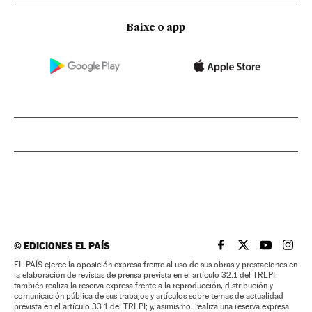
Baixe o app
©
EDICIONES EL PAÍS
EL PAÍS BRASIL EN
EL PAÍS BRASI
EL PAÍS B
EL PA
EL PAÍS ejerce la oposición expresa frente al uso de sus obras y prestaciones en
la elaboración de revistas de prensa prevista en el artículo 32.1 del TRLPI;
también realiza la reserva expresa frente a la reproducción, distribución y
comunicación pública de sus trabajos y artículos sobre temas de actualidad
prevista en el artículo 33.1 del TRLPI; y, asimismo, realiza una reserva expresa