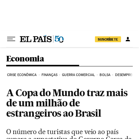
Pular para o conteúdo
SUSCRÍBETE
Economia
CRISE ECONÔMICA
FINANÇAS
GUERRA COMERCIAL
BOLSA
DESEMPREGO
A Copa do Mundo traz mais
de um milhão de
estrangeiros ao Brasil
O número de turistas que veio ao país