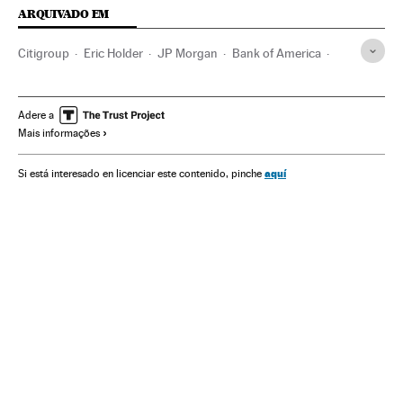
ARQUIVADO EM
Citigroup
Eric Holder
JP Morgan
Bank of America
Hipotecas basura
Departamento Defesa EUA
Bancos
Segurança nacional
Estados Unidos
Empresas
Adere a
Mais informações
Economia
Defesa
Gestoras fondos
Fundos investimento
Mercados financeiros
Finanças
aquí
Si está interesado en licenciar este contenido, pinche