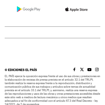
©
EDICIONES EL PAÍS
EL PAÍS BRASIL EN
EL PAÍS BRASI
EL PAÍS B
EL PA
EL PAÍS ejerce la oposición expresa frente al uso de sus obras y prestaciones en
la elaboración de revistas de prensa prevista en el artículo 32.1 del TRLPI;
también realiza la reserva expresa frente a la reproducción, distribución y
comunicación pública de sus trabajos y artículos sobre temas de actualidad
prevista en el artículo 33.1 del TRLPI; y, asimismo, realiza una reserva expresa
de las reproducciones y usos de las obras y otras prestaciones accesibles desde
este sitio web a medios de lectura mecánica u otros medios que resulten
adecuados a tal fin de conformidad con el artículo 67.3 del Real Decreto - ley
24/2021, de 2 de noviembre