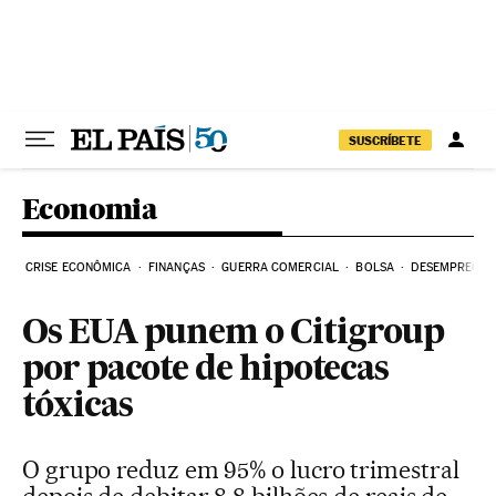
Pular para o conteúdo
SUSCRÍBETE
Economia
CRISE ECONÔMICA
FINANÇAS
GUERRA COMERCIAL
BOLSA
DESEMPREGO
Os EUA punem o Citigroup
por pacote de hipotecas
tóxicas
O grupo reduz em 95% o lucro trimestral