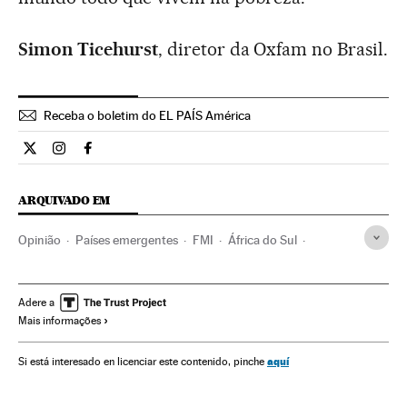
Simon Ticehurst
, diretor da Oxfam no Brasil.
Receba o boletim do EL PAÍS América
Opiniao El País Brasil en Twitter
Opiniao El País Brasil en Instagram
Opiniao El País Brasil en Facebook
ARQUIVADO EM
Opinião
Países emergentes
FMI
África do Sul
Banco Mundial
Geopolítica
Bancos
Rússia
China
Índia
Brasil
África
América do Sul
América Latina
Adere a
Mais informações
Ásia
América
Organizações internacionais
Política
Banca
Relações exteriores
Finanças
BRICS
aquí
Si está interesado en licenciar este contenido, pinche