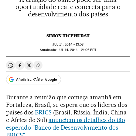
oportunidade real e concreta para o
desenvolvimento dos países
SIMON TICEHURST
JUL
14, 2014 - 13:58
atualizado:
JUL
14, 2014 - 21:06
EDT
Compartir en Whatsapp
Compartir en Facebook
Compartir en Twitter
Desplegar Redes Sociales
Añadir EL PAÍS en Google
Durante a reunião que começa amanhã em
Fortaleza, Brasil, se espera que os líderes dos
países dos
BRICS
(Brasil, Rússia, Índia, China
e África do Sul)
anunciem os detalhes do tão
esperado "Banco de Desenvolvimento dos
BRICS"
.