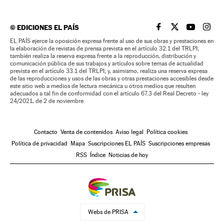
©
EDICIONES EL PAÍS
EL PAÍS BRASIL EN
EL PAÍS BRASI
EL PAÍS B
EL PA
EL PAÍS ejerce la oposición expresa frente al uso de sus obras y prestaciones en
la elaboración de revistas de prensa prevista en el artículo 32.1 del TRLPI;
también realiza la reserva expresa frente a la reproducción, distribución y
comunicación pública de sus trabajos y artículos sobre temas de actualidad
prevista en el artículo 33.1 del TRLPI; y, asimismo, realiza una reserva expresa
de las reproducciones y usos de las obras y otras prestaciones accesibles desde
este sitio web a medios de lectura mecánica u otros medios que resulten
adecuados a tal fin de conformidad con el artículo 67.3 del Real Decreto - ley
24/2021, de 2 de noviembre
Contacto
Venta de contenidos
Aviso legal
Política cookies
Política de privacidad
Mapa
Suscripciones EL PAÍS
Suscripciones empresas
RSS
Índice
Noticias de hoy
Webs de PRISA