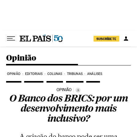
Pular para o conteúdo
SUSCRÍBETE
Opinião
OPINIÃO
EDITORIAIS
COLUNAS
TRIBUNAS
ANÁLISES
OPINIÃO
i
O Banco dos BRICS: por um
desenvolvimento mais
inclusivo?
A criação do banco pode ser uma