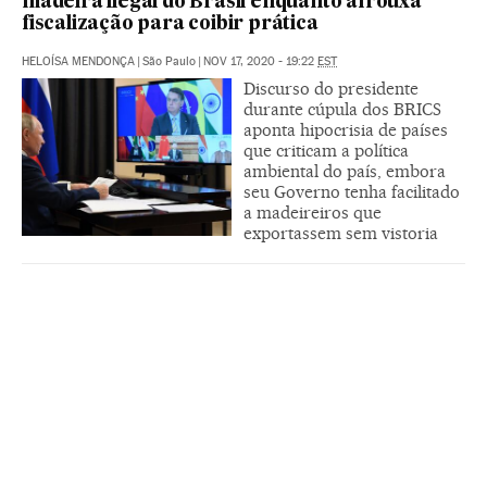
madeira ilegal do Brasil enquanto afrouxa
fiscalização para coibir prática
HELOÍSA MENDONÇA
|
São Paulo
|
NOV 17, 2020 - 19:22
EST
Discurso do presidente
durante cúpula dos BRICS
aponta hipocrisia de países
que criticam a política
ambiental do país, embora
seu Governo tenha facilitado
a madeireiros que
exportassem sem vistoria