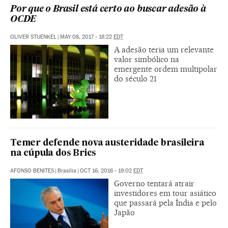
Por que o Brasil está certo ao buscar adesão à
OCDE
OLIVER STUENKEL
|
MAY 08, 2017 - 18:22
EDT
A adesão teria um relevante
valor simbólico na
emergente ordem multipolar
do século 21
Temer defende nova austeridade brasileira
na cúpula dos Brics
AFONSO BENITES
|
Brasília
|
OCT 16, 2016 - 19:02
EDT
Governo tentará atrair
investidores em tour asiático
que passará pela Índia e pelo
Japão