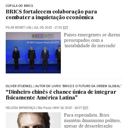
CÚPULA DO BRICS
BRICS fortalecem colaboração para
combater a inquietação econômica
PILAR BONET
|
Ufá
|
JUL 09, 2015 - 17:24
EDT
Países emergentes se dizem
preocupados com a
‘instabilidade do mercado’
OLIVER STUENKEL | AUTOR DO LIVRO "BRICS E O FUTURO DA ORDEM GLOBAL"
“Dinheiro chinês é chance única de integrar
fisicamente América Latina”
HELOÍSA MENDONÇA
|
São Paulo
|
MAY 19, 2015 - 16:07
EDT
Para especialista, Brics
mantém dinamismo político,
apesar de desaceleração