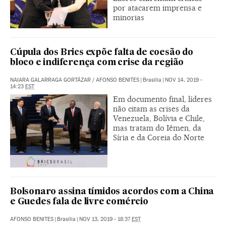
por atacarem imprensa e
minorias
Cúpula dos Brics expõe falta de coesão do
bloco e indiferença com crise da região
NAIARA GALARRAGA GORTÁZAR
/
AFONSO BENITES
|
Brasília
|
NOV 14, 2019 -
14:23
EST
Em documento final, líderes
não citam as crises da
Venezuela, Bolívia e Chile,
mas tratam do Iêmen, da
Síria e da Coreia do Norte
Bolsonaro assina tímidos acordos com a China
e Guedes fala de livre comércio
AFONSO BENITES
|
Brasília
|
NOV 13, 2019 - 18:37
EST