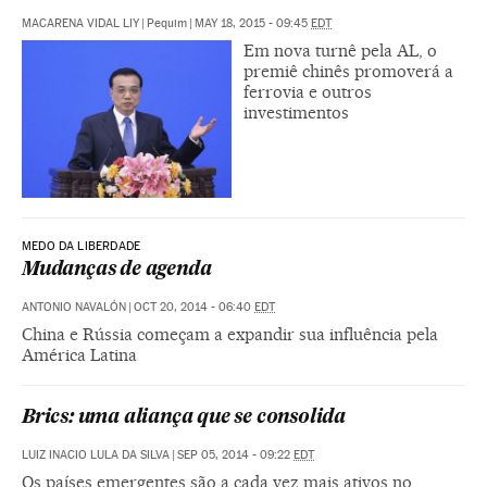
MACARENA VIDAL LIY
|
Pequim
|
MAY 18, 2015 - 09:45
EDT
Em nova turnê pela AL, o
premiê chinês promoverá a
ferrovia e outros
investimentos
MEDO DA LIBERDADE
Mudanças de agenda
ANTONIO NAVALÓN
|
OCT 20, 2014 - 06:40
EDT
China e Rússia começam a expandir sua influência pela
América Latina
Brics: uma aliança que se consolida
LUIZ INACIO LULA DA SILVA
|
SEP 05, 2014 - 09:22
EDT
Os países emergentes são a cada vez mais ativos no