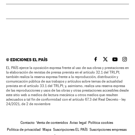
©
EDICIONES EL PAÍS
EL PAÍS BRASIL EN
EL PAÍS BRASI
EL PAÍS B
EL PA
EL PAÍS ejerce la oposición expresa frente al uso de sus obras y prestaciones en
la elaboración de revistas de prensa prevista en el artículo 32.1 del TRLPI;
también realiza la reserva expresa frente a la reproducción, distribución y
comunicación pública de sus trabajos y artículos sobre temas de actualidad
prevista en el artículo 33.1 del TRLPI; y, asimismo, realiza una reserva expresa
de las reproducciones y usos de las obras y otras prestaciones accesibles desde
este sitio web a medios de lectura mecánica u otros medios que resulten
adecuados a tal fin de conformidad con el artículo 67.3 del Real Decreto - ley
24/2021, de 2 de noviembre
Contacto
Venta de contenidos
Aviso legal
Política cookies
Política de privacidad
Mapa
Suscripciones EL PAÍS
Suscripciones empresas