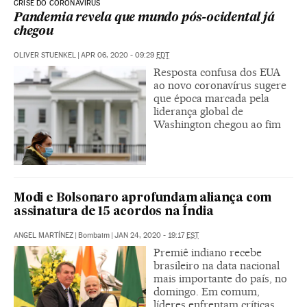
CRISE DO CORONAVÍRUS
Pandemia revela que mundo pós-ocidental já
chegou
OLIVER STUENKEL
|
APR 06, 2020 - 09:29
EDT
Resposta confusa dos EUA
ao novo coronavírus sugere
que época marcada pela
liderança global de
Washington chegou ao fim
Modi e Bolsonaro aprofundam aliança com
assinatura de 15 acordos na Índia
ANGEL MARTÍNEZ
|
Bombaim
|
JAN 24, 2020 - 19:17
EST
Premiê indiano recebe
brasileiro na data nacional
mais importante do país, no
domingo. Em comum,
líderes enfrentam críticas