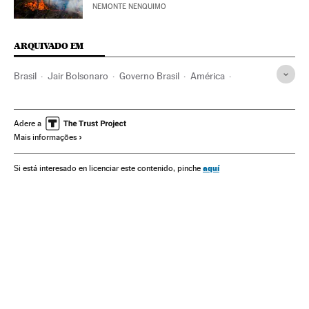
NEMONTE NENQUIMO
ARQUIVADO EM
Brasil
Jair Bolsonaro
Governo Brasil
América
Governo
Presidente Brasil
Presidência Brasil
BRICS
Meio ambiente
Madeira
Ilegales
França
Alemanha
Adere a
Mais informações
Amazônia
Desmatamento
aquí
Si está interesado en licenciar este contenido, pinche