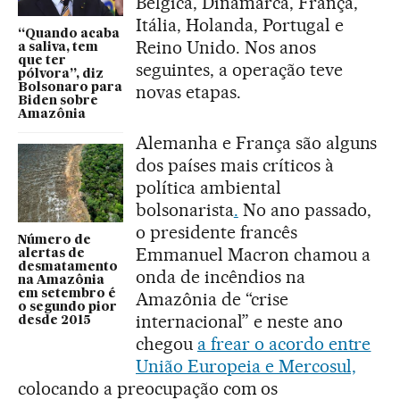
Bélgica, Dinamarca, França,
Itália, Holanda, Portugal e
“Quando acaba
Reino Unido. Nos anos
a saliva, tem
que ter
seguintes, a operação teve
pólvora”, diz
Bolsonaro para
novas etapas.
Biden sobre
Amazônia
Alemanha e França são alguns
dos países mais críticos à
política ambiental
bolsonarista
.
No ano passado,
o presidente francês
Número de
Emmanuel Macron chamou a
alertas de
desmatamento
onda de incêndios na
na Amazônia
em setembro é
Amazônia de “crise
o segundo pior
internacional” e neste ano
desde 2015
chegou
a frear o acordo entre
União Europeia e Mercosul,
colocando a preocupação com os