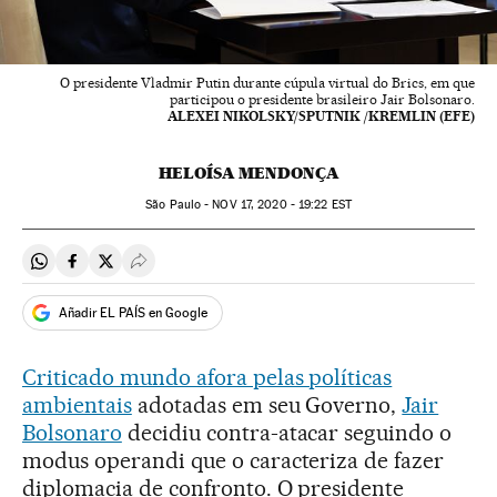
O presidente Vladmir Putin durante cúpula virtual do Brics, em que
participou o presidente brasileiro Jair Bolsonaro.
ALEXEI NIKOLSKY/SPUTNIK /KREMLIN (EFE)
HELOÍSA MENDONÇA
São Paulo -
NOV
17, 2020 - 19:22
EST
Compartir en Whatsapp
Compartir en Facebook
Compartir en Twitter
Desplegar Redes Sociales
Añadir EL PAÍS en Google
Criticado mundo afora pelas políticas
ambientais
adotadas em seu Governo,
Jair
Bolsonaro
decidiu contra-atacar seguindo o
modus operandi que o caracteriza de fazer
diplomacia de confronto. O presidente