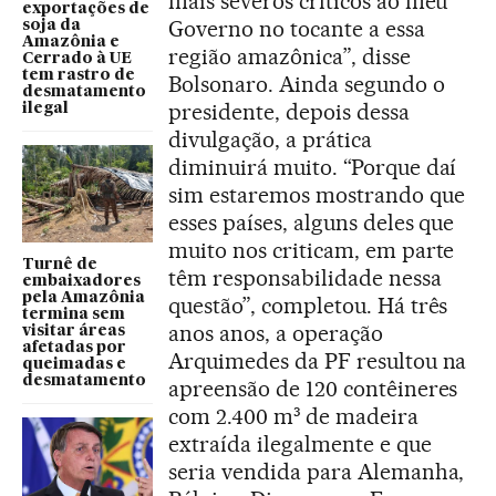
mais severos críticos ao meu
exportações de
Governo no tocante a essa
soja da
Amazônia e
região amazônica”, disse
Cerrado à UE
tem rastro de
Bolsonaro. Ainda segundo o
desmatamento
presidente, depois dessa
ilegal
divulgação, a prática
diminuirá muito. “Porque daí
sim estaremos mostrando que
esses países, alguns deles que
muito nos criticam, em parte
Turnê de
têm responsabilidade nessa
embaixadores
pela Amazônia
questão”, completou. Há três
termina sem
anos anos, a operação
visitar áreas
afetadas por
Arquimedes da PF resultou na
queimadas e
desmatamento
apreensão de 120 contêineres
com 2.400 m³ de madeira
extraída ilegalmente e que
seria vendida para Alemanha,