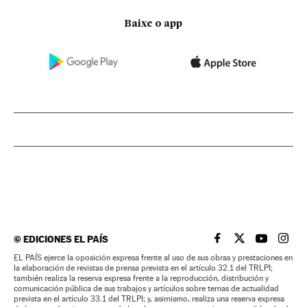
Baixe o app
©
EDICIONES EL PAÍS
EL PAÍS BRASIL EN
EL PAÍS BRASI
EL PAÍS B
EL PA
EL PAÍS ejerce la oposición expresa frente al uso de sus obras y prestaciones en
la elaboración de revistas de prensa prevista en el artículo 32.1 del TRLPI;
también realiza la reserva expresa frente a la reproducción, distribución y
comunicación pública de sus trabajos y artículos sobre temas de actualidad
prevista en el artículo 33.1 del TRLPI; y, asimismo, realiza una reserva expresa