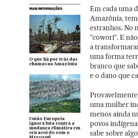
Em cada uma da
MAIS INFORMAÇÕES
Amazônia, temo
estranhos. No 
“cowori”. E não
a transformaram
uma forma terrí
O que há por trás das
branco que sab
chamas na Amazônia
e o dano que ca
Provavelmente
uma mulher ind
menos ainda nu
União Europeia
povos indígena
ignora luta contra a
mudança climática em
sabe sobre algo
seu acordo com o
Mercosul