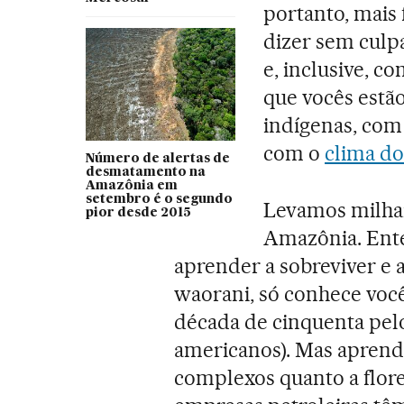
portanto, mais f
dizer sem culp
e, inclusive, c
que vocês estã
indígenas, com 
com o
clima do
Número de alertas de
desmatamento na
Amazônia em
setembro é o segundo
Levamos milhar
pior desde 2015
Amazônia. Ente
aprender a sobreviver e 
waorani, só conhece você
década de cinquenta pelo
americanos). Mas aprend
complexos quanto a flor