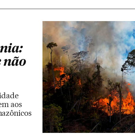
nia:
e não
idade
em aos
mazônicos